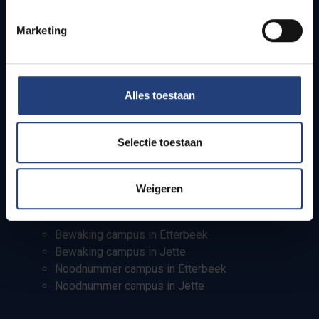
Info voor
Marketing
Pers
Studenten
Personeel
Alles toestaan
PhD-studenten
Leerkrachten en secundaire scholen
Werkstudenten
Selectie toestaan
Internationale studenten
Weigeren
Bewaking en noodnummers
Bewaking campus in Etterbeek
Bewaking campus in Jette
Noodnummer campus in Etterbeek
Noodnummer campus in Jette