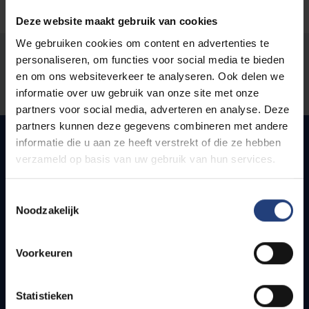
Deze website maakt gebruik van cookies
We gebruiken cookies om content en advertenties te
Stond er een fout op deze pagina?
personaliseren, om functies voor social media te bieden
en om ons websiteverkeer te analyseren. Ook delen we
Laat het ons weten
informatie over uw gebruik van onze site met onze
partners voor social media, adverteren en analyse. Deze
partners kunnen deze gegevens combineren met andere
informatie die u aan ze heeft verstrekt of die ze hebben
verzameld op basis van uw gebruik van hun services.
Snel naar
Toestemmingsselectie
Webmail
Noodzakelijk
Jobs
Lesroosters
Voorkeuren
Bereikbaarheid
Onderzoeksgroepen
Campusfaciliteiten
Statistieken