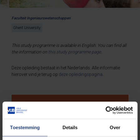
Faculteit Ingenieurswetenschappen
Ghent University
This study programme is available in English. You can find all
the information on
this
study programme page
.
Deze opleiding bestaat in het Nederlands. Alle informatie
hierover vind je terug op
deze opleidingspagina
.
Schrijf je nu in!
Toestemming
Details
Over