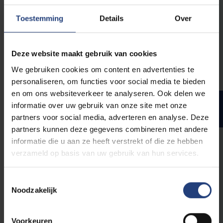
De student
moet elk project voltooien
.
Toestemming
Details
Over
5
Project Master 1
Deze website maakt gebruik van cookies
10
Internship (60 days)
We gebruiken cookies om content en advertenties te
personaliseren, om functies voor social media te bieden
en om ons websiteverkeer te analyseren. Ook delen we
Specifieke opleidingsonderdelen
informatie over uw gebruik van onze site met onze
afstudeerrichting Energie
partners voor social media, adverteren en analyse. Deze
partners kunnen deze gegevens combineren met andere
informatie die u aan ze heeft verstrekt of die ze hebben
verzameld op basis van uw gebruik van hun services.
Verplichte opleidingsonderdelen: masterjaar 1
Toestemmingsselectie
5
Electric Power Systems I
Noodzakelijk
5
Nuclear Energy and Reactors
4
Multi-Physics Modelling and Simulation
Voorkeuren