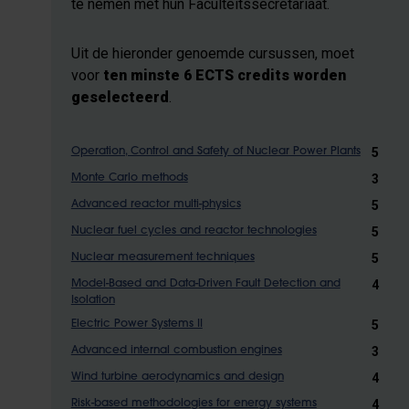
te nemen met hun Faculteitssecretariaat.
Uit de hieronder genoemde cursussen, moet
voor
ten minste 6 ECTS credits worden
geselecteerd
.
5
Operation, Control and Safety of Nuclear Power Plants
3
Monte Carlo methods
5
Advanced reactor multi-physics
5
Nuclear fuel cycles and reactor technologies
5
Nuclear measurement techniques
4
Model-Based and Data-Driven Fault Detection and
Isolation
5
Electric Power Systems II
3
Advanced internal combustion engines
4
Wind turbine aerodynamics and design
4
Risk-based methodologies for energy systems