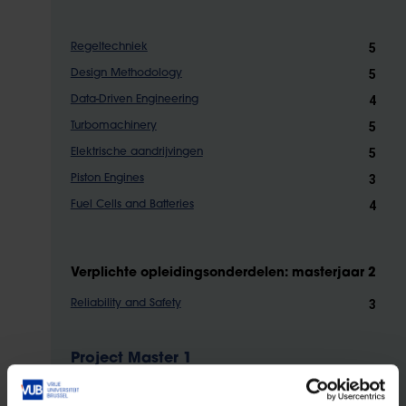
5
Regeltechniek
5
Design Methodology
4
Data-Driven Engineering
5
Turbomachinery
5
Elektrische aandrijvingen
3
Piston Engines
4
Fuel Cells and Batteries
Verplichte opleidingsonderdelen: masterjaar 2
3
Reliability and Safety
Project Master 1