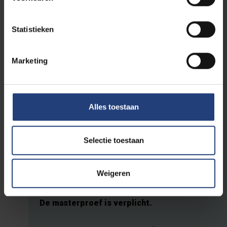
3
Seminaries rond duurzame transitie
4
Heat Transfer and Combustion
Statistieken
3
Heating, Ventilation and Air Conditioning
Marketing
Verplichte opleidingsonderdelen: masterjaar 2
3
Elektrische tractie
5
Energy Policy and Management
Alles toestaan
4
Thermal Power Plants
5
Hernieuwbare energietechnologie
Selectie toestaan
Masterproef
Weigeren
De masterproef is verplicht.