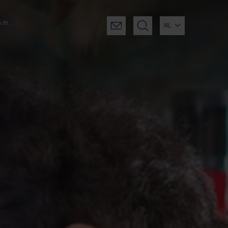
Afstudeerrichting robotica en mechanische constructie
NL