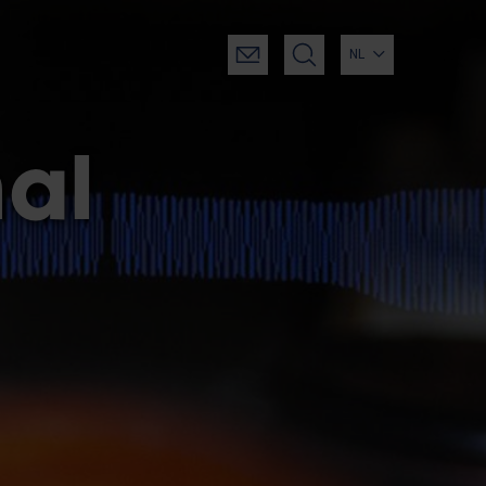
NL
al