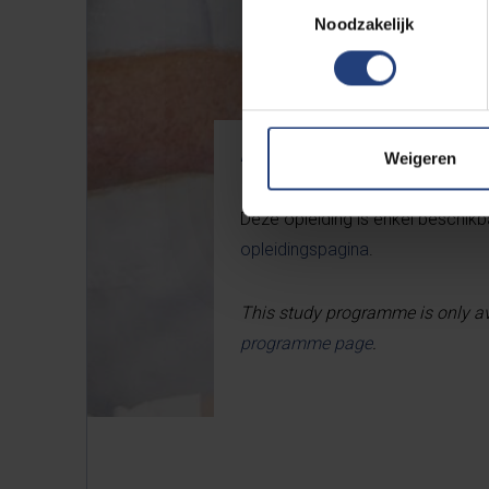
Noodzakelijk
Weigeren
Faculteit Ingenieurswetenschappen
Deze opleiding is enkel beschikba
opleidingspagina
.
This study programme is only ava
programme page
.