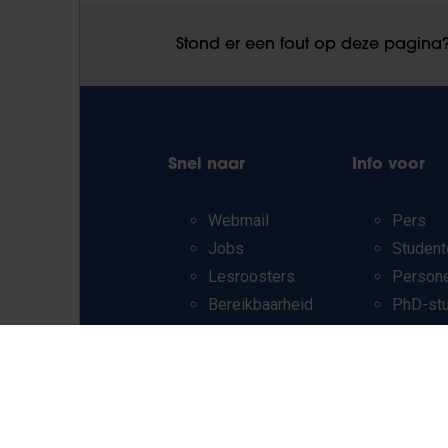
Stond er een fout op deze pagina
Snel naar
Info voor
Webmail
Pers
Jobs
Student
Lesroosters
Person
Bereikbaarheid
PhD-st
Onderzoeksgroepen
Leerkra
Campusfaciliteiten
en secu
scholen
Werkst
Internat