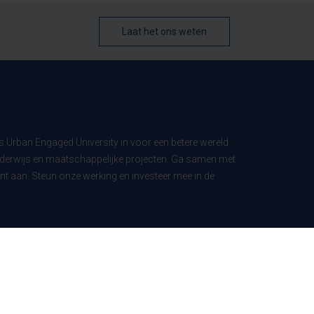
Laat het ons weten
ls Urban Engaged University in voor een betere wereld
derwijs en maatschappelijke projecten. Ga samen met
t aan. Steun onze werking en investeer mee in de