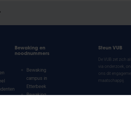
?
Bewaking en
Steun VUB
noodnummers
De VUB zet zich a
via onderzoek, on
Bewaking
en
ons dit engagemen
campus in
eel
maatschappij.
Etterbeek
udenten
Bewaking
chten
Ik doe mee
campus in
ndaire
Jette
Noodnummer
udenten
campus in
ionale