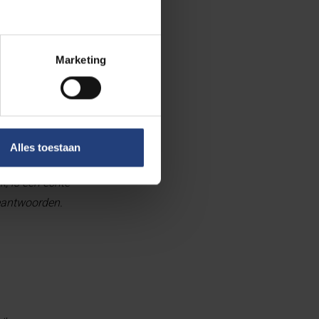
edenken we
 de resultaten
Marketing
."
Alles toestaan
 nadien
k, is een echte
eantwoorden.