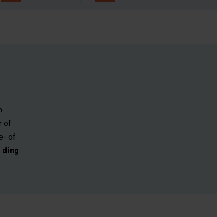
n
r of
e- of
 ding