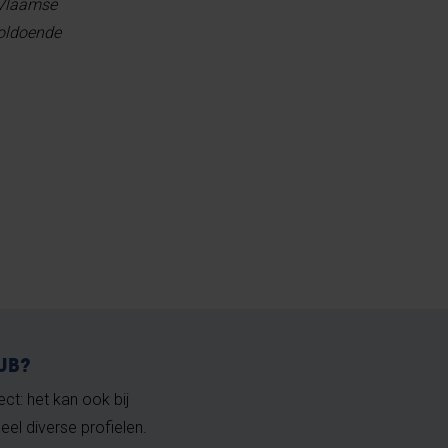
 Vlaamse
voldoende
VUB?
ct: het kan ook bij
eel diverse profielen.