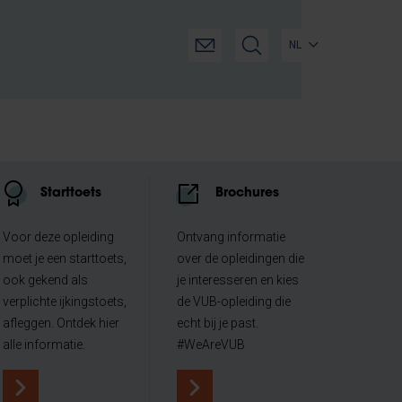
NL
Starttoets
Brochures
Voor deze opleiding
Ontvang informatie
moet je een starttoets,
over de opleidingen die
ook gekend als
je interesseren en kies
verplichte ijkingstoets,
de VUB-opleiding die
afleggen. Ontdek hier
echt bij je past.
alle informatie.
#WeAreVUB