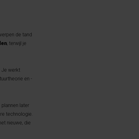
twerpen de tand
den
, terwijl je
. Je werkt
uurtheorie en -
 plannen later
re technologie.
et nieuwe, die