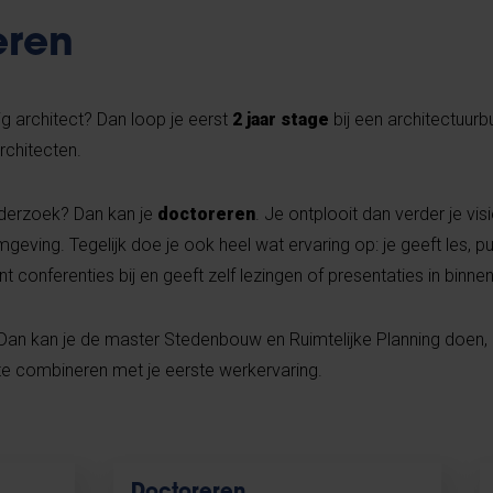
eren
dig architect? Dan loop je eerst
2 jaar stage
bij een architectuurb
rchitecten.
nderzoek? Dan kan je
doctoreren
. Je ontplooit dan verder je vis
ving. Tegelijk doe je ook heel wat ervaring op: je geeft les, pu
 conferenties bij en geeft zelf lezingen of presentaties in binnen
Dan kan je de master Stedenbouw en Ruimtelijke Planning doen, 
te combineren met je eerste werkervaring.
Doctoreren