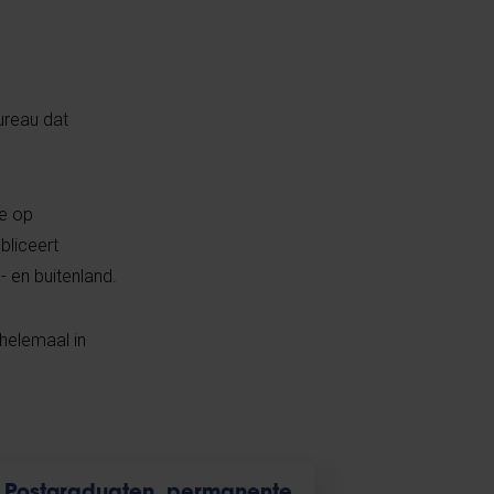
ureau dat
ie op
bliceert
- en buitenland.
helemaal in
Postgraduaten, permanente