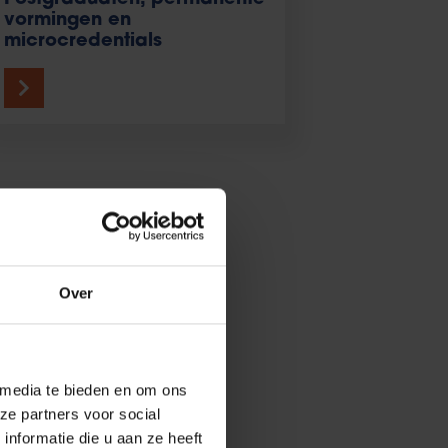
vormingen en
microcredentials
Je glimt van
Over
te gaan. Maar
 terechtkwamen
 media te bieden en om ons
ze partners voor social
nformatie die u aan ze heeft