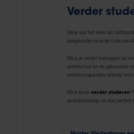
Verder stud
Wil je aan het werk als zelfstan
aangesloten is bij de Orde van A
Wil je je verder toeleggen op o
architectuur en de gebouwde omge
wetenschappelijke artikels, woont
Wil je liever
verder studeren
? 
avondonderwijs en dus perfect 
Master Stedenbouw en