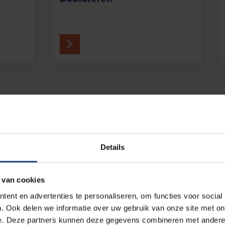
pen kan je uitoefenen?
ies zijn prima verlopen en je mag je diploma in ontvangst nemen. 
Details
 diploma ben je gewapend als geen ander om de arbeidsmarkt op 
ntal architecten die jou voorafgingen, vertellen je graag waar zij
 van cookies
ent en advertenties te personaliseren, om functies voor social
. Ook delen we informatie over uw gebruik van onze site met on
 |
Planoloog bij Stad Brussel
e. Deze partners kunnen deze gegevens combineren met andere i