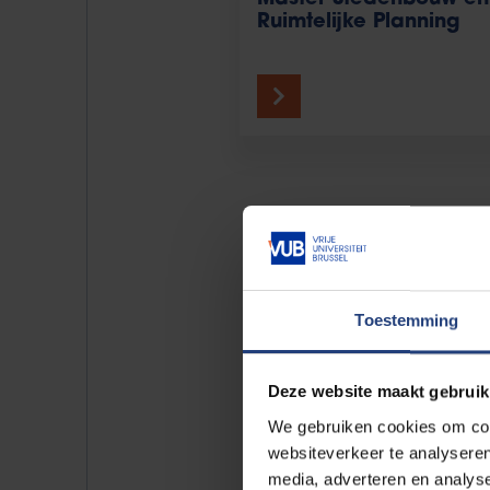
Ruimtelijke Planning
Welke beroe
Beeld je het al even in. Je stud
Toestemming
trots, en terecht. Want met je
welke richting ga je uit? Een aa
Deze website maakt gebruik
en delen hun tips.
We gebruiken cookies om cont
websiteverkeer te analyseren
Milena Vleminckx-Huybens
media, adverteren en analys