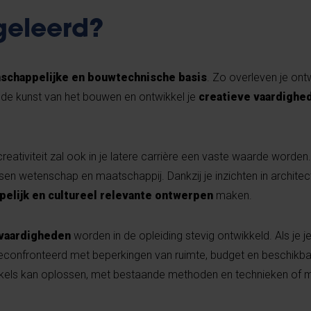
geleerd?
schappelijke en bouwtechnische basis
. Zo overleven je on
 in de kunst van het bouwen en ontwikkel je
creatieve vaardighe
eativiteit zal ook in je latere carrière een vaste waarde worden
en wetenschap en maatschappij. Dankzij je inzichten in architect
elijk en cultureel relevante ontwerpen
maken.
vaardigheden
worden in de opleiding stevig ontwikkeld. Als je je
geconfronteerd met beperkingen van ruimte, budget en beschikba
kels kan oplossen, met bestaande methoden en technieken of m