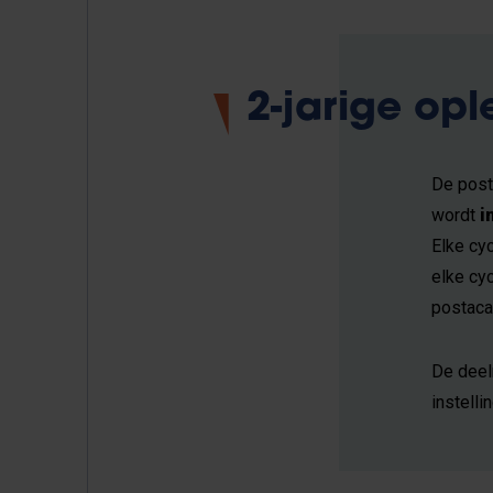
2-jarige opl
De post
wordt
i
Elke cy
elke cy
postaca
De deel
instellin