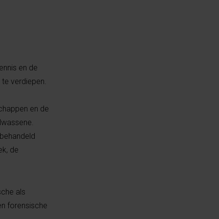
ennis en de
 te verdiepen.
schappen en de
olwassene.
 behandeld
ek, de
sche als
en forensische