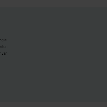
ogie
iten.
r van