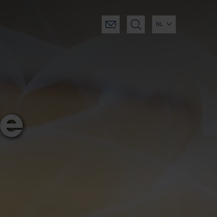
NL
ie