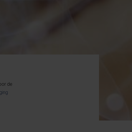
oor de
ging