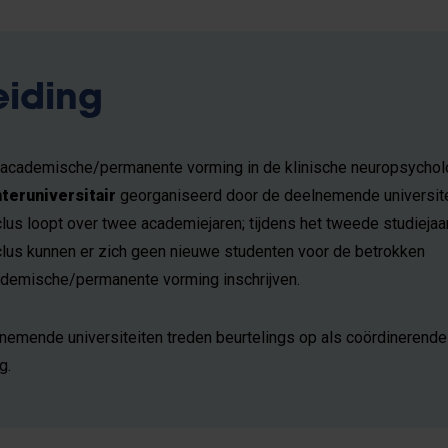
eiding
academische/permanente vorming in de klinische neuropsychol
nteruniversitair
georganiseerd door de deelnemende universite
clus loopt over twee academiejaren; tijdens het tweede studiejaa
clus kunnen er zich geen nieuwe studenten voor de betrokken
demische/permanente vorming inschrijven.
nemende universiteiten treden beurtelings op als coördinerende
g.