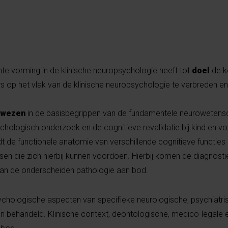
 vorming in de klinische neuropsychologie heeft tot
doel
de k
 op het vlak van de klinische neuropsychologie te verbreden en
rwezen
in de basisbegrippen van de fundamentele neuroweten
chologisch onderzoek en de cognitieve revalidatie bij kind en v
 de functionele anatomie van verschillende cognitieve functies
sen die zich hierbij kunnen voordoen. Hierbij komen de diagnosti
van de onderscheiden pathologie aan bod.
hologische aspecten van specifieke neurologische, psychiatri
n behandeld. Klinische context, deontologische, medico-legale 