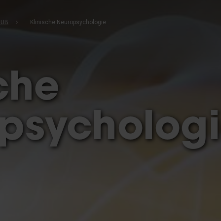
VUB
Klinische Neuropsychologie
che
psycholog