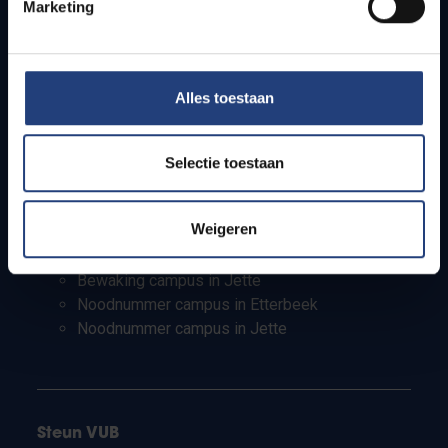
Pers
Marketing
Studenten
Personeel
PhD-studenten
Alles toestaan
Leerkrachten en secundaire scholen
Werkstudenten
Internationale studenten
Selectie toestaan
Bewaking en noodnummers
Weigeren
Bewaking campus in Etterbeek
Bewaking campus in Jette
Noodnummer campus in Etterbeek
Noodnummer campus in Jette
Steun VUB