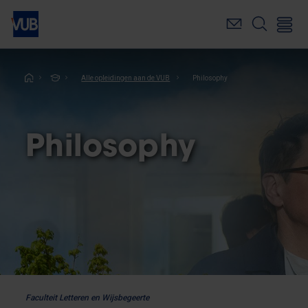
Overslaan
en
naar
de
inhoud
Kruimelpad
Alle opleidingen aan de VUB
Philosophy
gaan
Philosophy
Faculteit Letteren en Wijsbegeerte