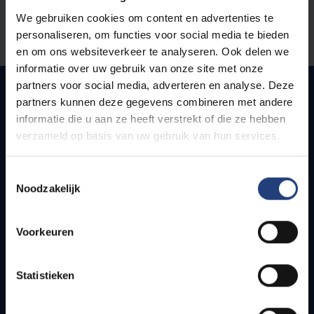
Stond er een fout op deze pagina?
We gebruiken cookies om content en advertenties te
personaliseren, om functies voor social media te bieden
Laat het ons weten
en om ons websiteverkeer te analyseren. Ook delen we
informatie over uw gebruik van onze site met onze
partners voor social media, adverteren en analyse. Deze
partners kunnen deze gegevens combineren met andere
informatie die u aan ze heeft verstrekt of die ze hebben
Snel naar
verzameld op basis van uw gebruik van hun services.
Webmail
Toestemmingsselectie
Jobs
Noodzakelijk
Lesroosters
Bereikbaarheid
Onderzoeksgroepen
Voorkeuren
Campusfaciliteiten
Statistieken
Info voor