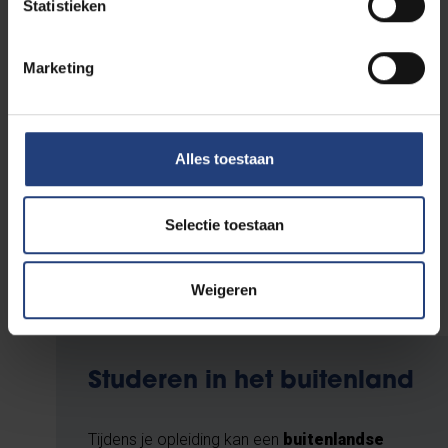
Statistieken
Aan de VUB heb je de mogelijkheid om de opleiding
Rechten in avondonderwijs
te volgen, al dan niet
Marketing
via het modeltraject of via een studietraject op maat.
Daarnaast kan je rekenen op heel wat andere
tegemoetkomingen om de combinatie van werken
en studeren mogelijk te maken: van studieadvies tot
Alles toestaan
opleidingsverlof en opleidingscheques.
Selectie toestaan
Ontdek alle info voor werkstudenten
Weigeren
Studeren in het buitenland
Tijdens je opleiding kan een
buitenlandse