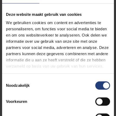
Studeren aan de VUB levert je
meer
op
dan alleen
Deze website maakt gebruik van cookies
een diploma
. Je leert met een open blik en vrij van
vooroordelen naar de wereld te kijken. Je scherpt je
We gebruiken cookies om content en advertenties te
kritische denkvermogen aan en leert je mening te
personaliseren, om functies voor social media te bieden
uiten. En je engageert je om, naast je studies, deel te
en om ons websiteverkeer te analyseren. Ook delen we
nemen aan zinvolle maatschappelijke projecten die
informatie over uw gebruik van onze site met onze
van de wereld een betere plek maken.
Kortom, bij
partners voor social media, adverteren en analyse. Deze
de VUB geef je vorm aan je identiteit.
Aan wie je
partners kunnen deze gegevens combineren met andere
vandaag bent en morgen wil zijn.
informatie die u aan ze heeft verstrekt of die ze hebben
verzameld op basis van uw gebruik van hun services.
Ontdek de troeven van onze universiteit
Toestemmingsselectie
Noodzakelijk
Voorkeuren
Werken en studeren
combineren