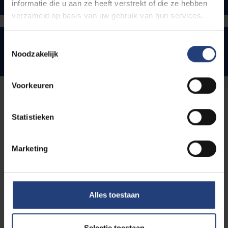
informatie die u aan ze heeft verstrekt of die ze hebben
verzameld op basis van uw gebruik van hun services.
Toestemmingsselectie
Master
Noodzakelijk
Master of Laws in de Rechten
Voorkeuren
Studeren in bijzondere
Statistieken
situaties
Marketing
Studeren met een beperking
Alles toestaan
Selectie toestaan