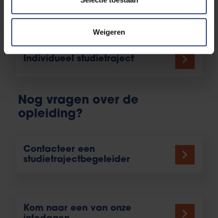
Topsporters
Weigeren
Individueel studietraject
Nog vragen over de
opleiding?
Contacteer een
studietrajectbegeleider
Kom naar een van onze