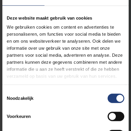
Deze website maakt gebruik van cookies
Financiële en Actuariële studiedelen
We gebruiken cookies om content en advertenties te
6
Banking
personaliseren, om functies voor social media te bieden
6
Financial Risk Management
en om ons websiteverkeer te analyseren. Ook delen we
informatie over uw gebruik van onze site met onze
6
Financiële modellering
partners voor social media, adverteren en analyse. Deze
6
Padintegralen voor optieprijzen
partners kunnen deze gegevens combineren met andere
6
Financieel management en investeringsanalyse
informatie die u aan ze heeft verstrekt of die ze hebben
verzameld op basis van uw gebruik van hun services.
Numerieke wiskunde studiedelen
Toestemmingsselectie
6
Theorie en praktijk van eindige elementen methoden
Noodzakelijk
6
Toepassingen van differentiaalvergelijkingen
5
Ondelettes et applications
Voorkeuren