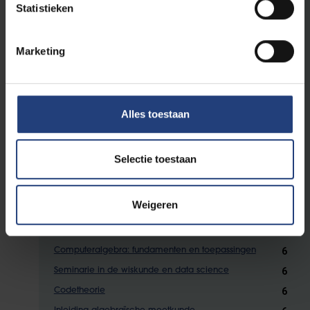
Statistieken
Kanstheoretische en Statistische studiedelen
6
Randomness
Marketing
6
Lévy processen en hun toepassingen
5
Graduate Statistics
6
Time Series Analysis
Alles toestaan
6
Statistische modellering
Selectie toestaan
Toegepaste Wiskunde studiedelen
6
Cryptografie
Weigeren
6
Introduction to Performance Modelling
6
Toepassingen van differentiaalvergelijkingen
6
Computeralgebra: fundamenten en toepassingen
6
Seminarie in de wiskunde en data science
6
Codetheorie