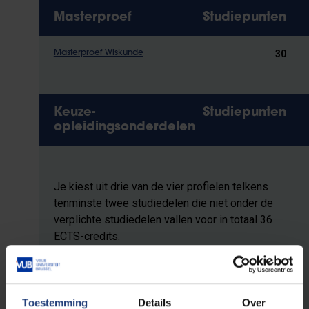
Masterproef
Studiepunten
30
Masterproef Wiskunde
Keuze-
Studiepunten
opleidingsonderdelen
Je kiest uit drie van de vier profielen telkens
tenminste twee studiedelen die niet onder de
verplichte studiedelen vallen voor in totaal 36
ECTS-credits.
De student kiest verder voor 12 ECTS-credits
vrij uit dezelfde lijst.
Toestemming
Details
Over