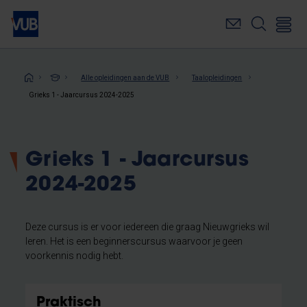
Overslaan
en
naar
de
inhoud
Kruimelpad
Alle opleidingen aan de VUB
Taalopleidingen
gaan
Grieks 1 - Jaarcursus 2024-2025
Grieks 1 - Jaarcursus
2024-2025
Deze cursus is er voor iedereen die graag Nieuwgrieks wil
leren. Het is een beginnerscursus waarvoor je geen
voorkennis nodig hebt.
Praktisch