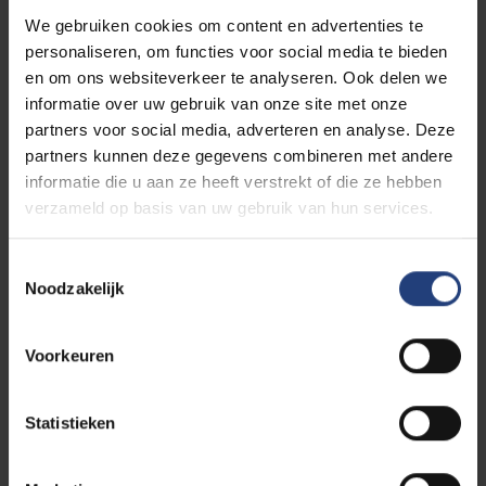
afgesloten wanneer het maximaal aantal
We gebruiken cookies om content en advertenties te
inschrijvingen is bereikt. Dit kan zijn voor het einde
personaliseren, om functies voor social media te bieden
van de inschrijvingsperiode.
en om ons websiteverkeer te analyseren. Ook delen we
informatie over uw gebruik van onze site met onze
Jouw inschrijving is pas geldig na betaling van je
partners voor social media, adverteren en analyse. Deze
cursusgeld. Van zodra wij je betaling ontvangen
partners kunnen deze gegevens combineren met andere
hebben, krijg je van ons een bevestigingsmail voor je
informatie die u aan ze heeft verstrekt of die ze hebben
inschrijving.
verzameld op basis van uw gebruik van hun services.
Prijs
Toestemmingsselectie
Noodzakelijk
VUB-student/-docent: 150 euro
Extern: 300 euro
Voorkeuren
Maximum aantal deelnemers
15
Statistieken
Attest