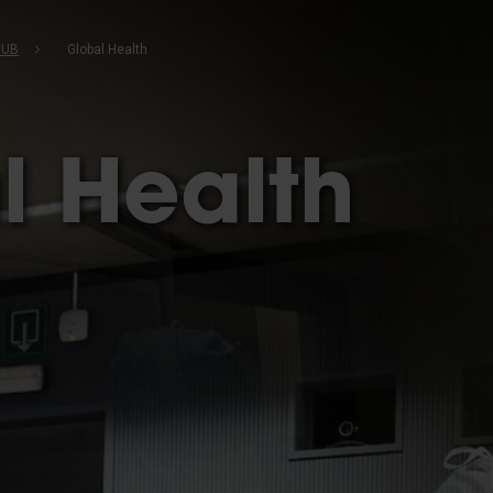
VUB
Global Health
l Health