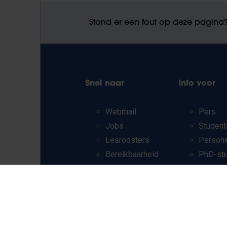
Stond er een fout op deze pagina
Snel naar
Info voor
Webmail
Pers
Jobs
Student
Lesroosters
Person
Bereikbaarheid
PhD-st
Onderzoeksgroepen
Leerkra
Campusfaciliteiten
en secu
scholen
Werkst
Internat