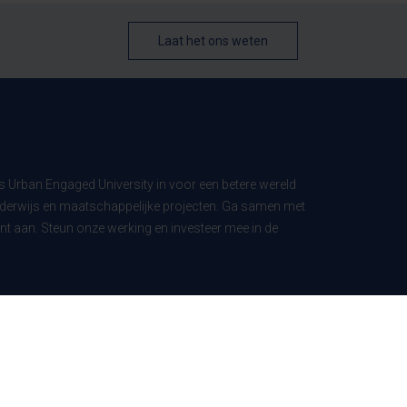
Laat het ons weten
ls Urban Engaged University in voor een betere wereld
derwijs en maatschappelijke projecten. Ga samen met
t aan. Steun onze werking en investeer mee in de