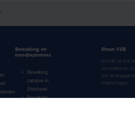
?
Bewaking en
Steun VUB
noodnummers
De VUB zet zich a
via onderzoek, on
Bewaking
en
ons dit engagemen
campus in
eel
maatschappij.
Etterbeek
udenten
Bewaking
chten
Ik doe mee
campus in
ndaire
Jette
Noodnummer
udenten
campus in
ionale