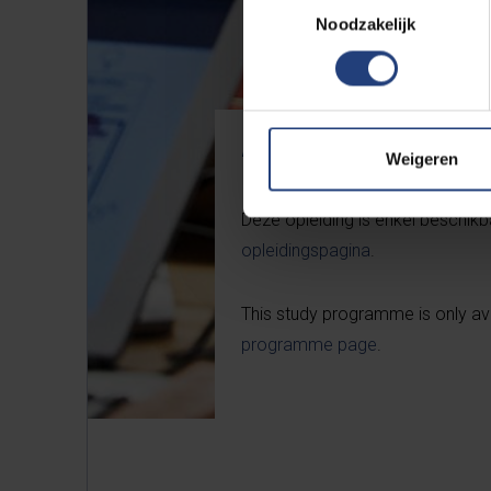
Noodzakelijk
Faculteit Geneeskunde en Farmacie
Weigeren
Deze opleiding is enkel beschikba
opleidingspagina
.
This study programme is only avai
programme page
.