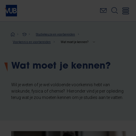
Overslaan
en
naar
de
inhoud
Kruimelpad
Studiekeuze en voorbereiden
gaan
Voorkennis en voorbereiden
Wat moet je kennen?
Wat moet je kennen?
Wil je weten of je wel voldoende voorkennis hebt van
wiskunde, fysica of chemie? Hieronder vind je per opleiding
terug wat je zou moeten kennen om je studies aan te vatten.