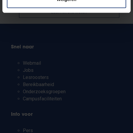
Laat het ons weten
Snel naar
Webmail
Jobs
Lesroosters
Bereikbaarheid
Onderzoeksgroepen
Campusfaciliteiten
Info voor
Pers