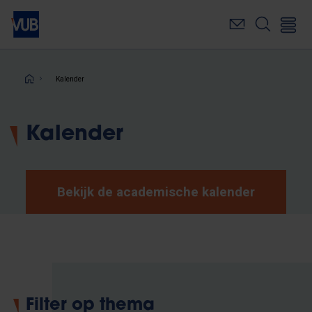
Overslaan
en
naar
de
inhoud
Kruimelpad
Kalender
gaan
Kalender
Bekijk de academische kalender
Filter op thema