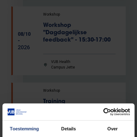
Workshop
Workshop
"Dagdagelijkse
08/10
feedback" - 15:30-17:00
-
2026
VUB Health
Campus Jette
Workshop
Training
"Evaluatiegesprekken" -
09/11
14:00-17:00
-
2026
Toestemming
Details
Over