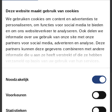
VUB Health
Campus Jette
Deze website maakt gebruik van cookies
We gebruiken cookies om content en advertenties te
Workshop
personaliseren, om functies voor social media te bieden
en om ons websiteverkeer te analyseren. Ook delen we
Training
informatie over uw gebruik van onze site met onze
"Opleidingsklimaat en
partners voor social media, adverteren en analyse. Deze
het betrekken van het
01/12
partners kunnen deze gegevens combineren met andere
Opleidingsteam" - 14:00-
-
informatie die u aan ze heeft verstrekt of die ze hebben
2026
17:00
verzameld op basis van uw gebruik van hun services.
Toestemmingsselectie
VUB Health
Noodzakelijk
Campus Jette
Voorkeuren
Meer laden
Statistieken