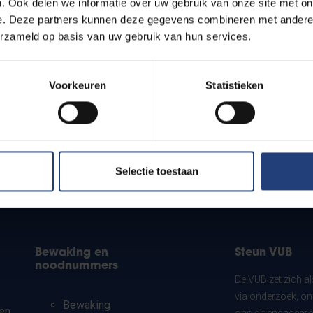
. Ook delen we informatie over uw gebruik van onze site met on
e. Deze partners kunnen deze gegevens combineren met andere i
erzameld op basis van uw gebruik van hun services.
Voorkeuren
Statistieken
?
Selectie toestaan
Bewaking en
Steun VUB
noodnummers
De VUB zet zich a
via onderzoek, on
Bewaking
en