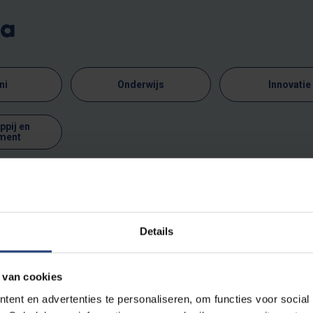
ma
ni
Onderwijs
Innovatie
pij en
ment
vonden
Details
ten gevonden.
 van cookies
ent en advertenties te personaliseren, om functies voor social