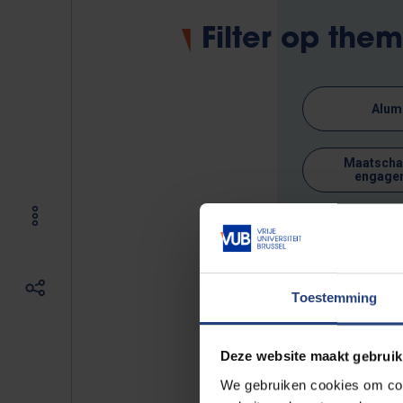
Filter op the
Alum
Maatschap
engage
0 resultaten ge
Toestemming
Geen evenemen
Deze website maakt gebruik
We gebruiken cookies om cont