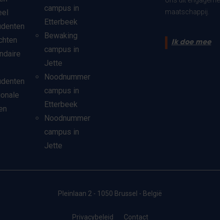
ons dit engagemen
campus in
eel
maatschappij.
Etterbeek
udenten
Bewaking
chten
Ik doe mee
campus in
ndaire
Jette
Noodnummer
udenten
campus in
ionale
Etterbeek
en
Noodnummer
campus in
Jette
Pleinlaan 2 - 1050 Brussel - België
Privacybeleid
Contact