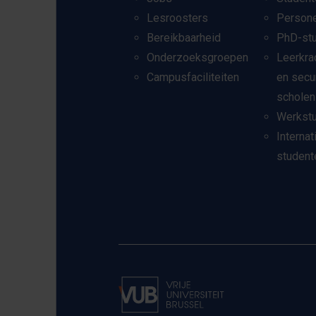
Lesroosters
Person
Bereikbaarheid
PhD-st
Onderzoeksgroepen
Leerkra
Campusfaciliteiten
en secu
scholen
Werkst
Internat
student