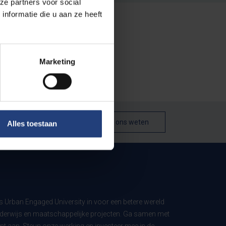
ze partners voor social
nformatie die u aan ze heeft
Marketing
Laat het ons weten
Alles toestaan
ls Urban Engaged University in voor een betere wereld
derwijs en maatschappelijke projecten. Ga samen met