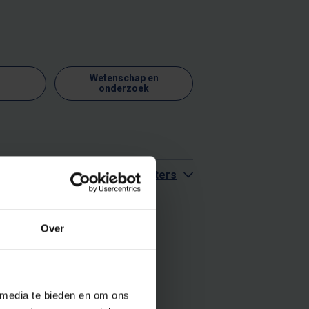
Wetenschap en
onderzoek
Meer filters
Over
 media te bieden en om ons