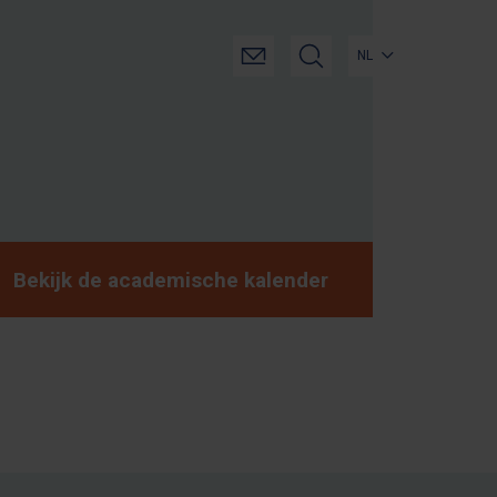
NL
Bekijk de academische kalender