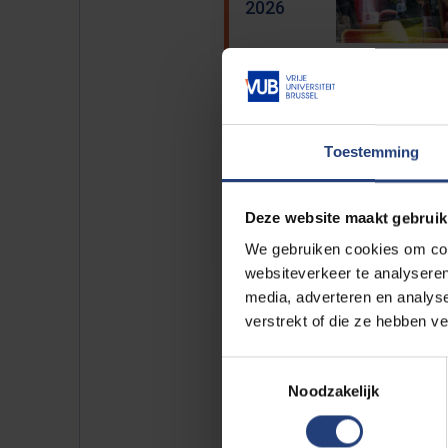
2026
07/10
tot en met
Toestemming
30/10
-
2026
Deze website maakt gebruik
We gebruiken cookies om cont
websiteverkeer te analyseren
media, adverteren en analys
03/11
verstrekt of die ze hebben v
tot en met
06/11
Toestemmingsselectie
-
Noodzakelijk
2026