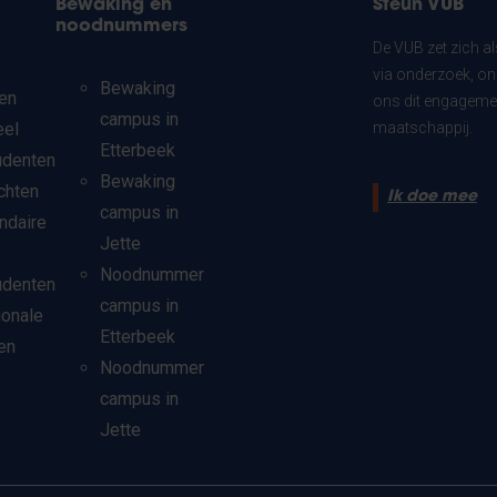
Bewaking en
Steun VUB
noodnummers
De VUB zet zich a
via onderzoek, on
Bewaking
en
ons dit engagemen
campus in
eel
maatschappij.
Etterbeek
udenten
Bewaking
chten
Ik doe mee
campus in
ndaire
Jette
Noodnummer
udenten
campus in
ionale
Etterbeek
en
Noodnummer
campus in
Jette