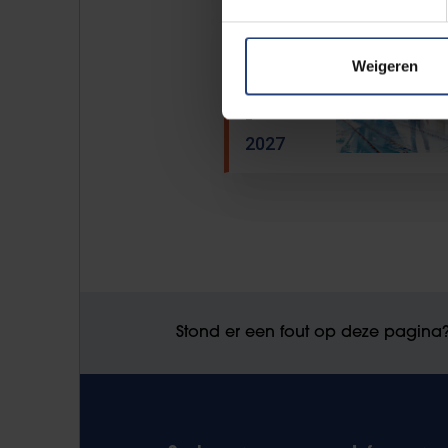
08/02
tot en met
Weigeren
12/02
-
2027
Stond er een fout op deze pagina