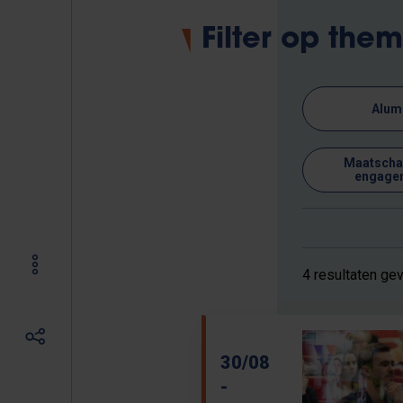
Filter op the
Alum
Maatschap
engage
4 resultaten ge
30/08
-