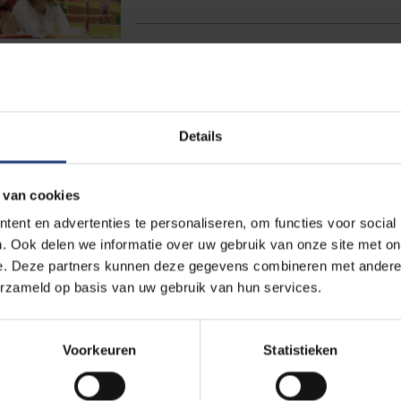
Tentoonstelling
EXPO | MABABU van Pamela Tul
Details
 van cookies
De Markten
ent en advertenties te personaliseren, om functies voor social
. Ook delen we informatie over uw gebruik van onze site met on
e. Deze partners kunnen deze gegevens combineren met andere i
Openlesdagen
erzameld op basis van uw gebruik van hun services.
Openlesdagen Herfstvakantie 2
Voorkeuren
Statistieken