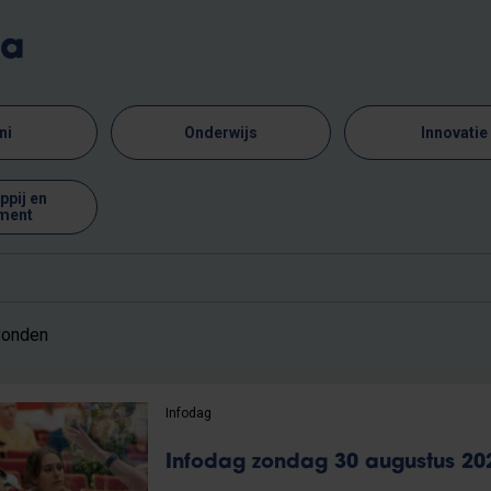
ma
ni
Onderwijs
Innovatie
pij en
ment
vonden
Infodag
Infodag zondag 30 augustus 20