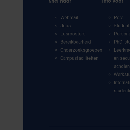
Snel naar
Info voor
Webmail
Pers
Jobs
Student
Lesroosters
Person
Bereikbaarheid
PhD-st
Onderzoeksgroepen
Leerkra
Campusfaciliteiten
en secu
scholen
Werkst
Internat
student