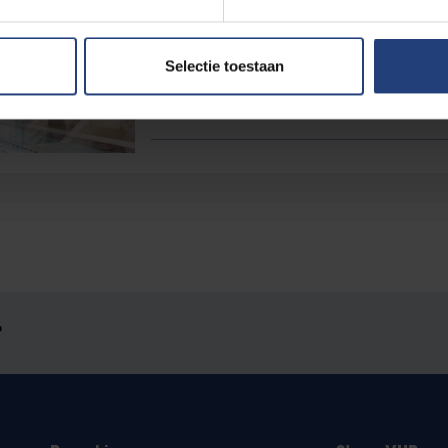
Openlesdagen
Selectie toestaan
Openlesdagen Krokusvakantie 20
?