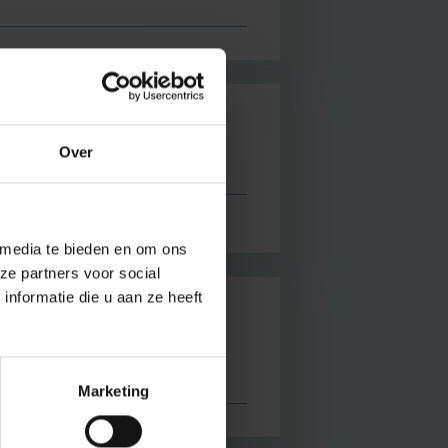
izo
Over
 media te bieden en om ons
ze partners voor social
nformatie die u aan ze heeft
026 (3 tot 6 november)
Marketing