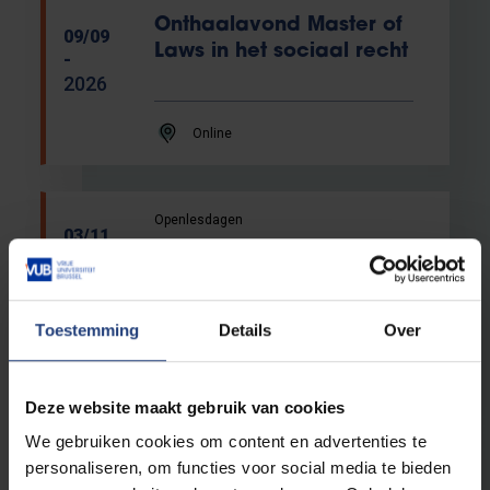
Onthaalavond Master of
09/09
Laws in het sociaal recht
-
2026
Online
Openlesdagen
03/11
tot en
Openlesdagen
met
Herfstvakantie 2026 (3
06/11
tot 6 november)
-
Toestemming
Details
Over
2026
Deze website maakt gebruik van cookies
We gebruiken cookies om content en advertenties te
Openlesdagen
08/02
personaliseren, om functies voor social media te bieden