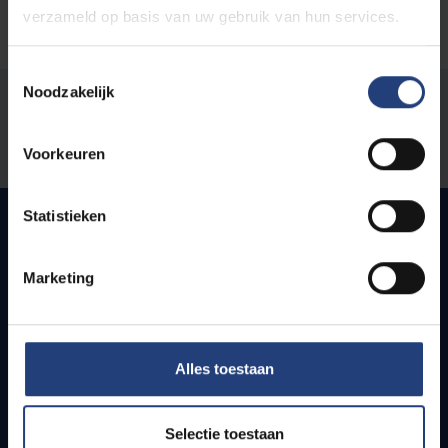
verzameld op basis van uw gebruik van hun services.
Toestemmingsselectie
Noodzakelijk
Stond er een fout op deze pagina?
Laat het ons weten
Voorkeuren
Statistieken
Snel naar
Marketing
Webmail
Jobs
Lesroosters
Alles toestaan
Bereikbaarheid
Onderzoeksgroepen
Selectie toestaan
Campusfaciliteiten