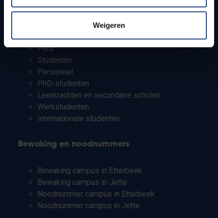
Info voor
Weigeren
Pers
Studenten
Personeel
PhD-studenten
Leerkrachten en secundaire scholen
Werkstudenten
Internationale studenten
Bewaking en noodnummers
Bewaking campus in Etterbeek
Bewaking campus in Jette
Noodnummer campus in Etterbeek
Noodnummer campus in Jette