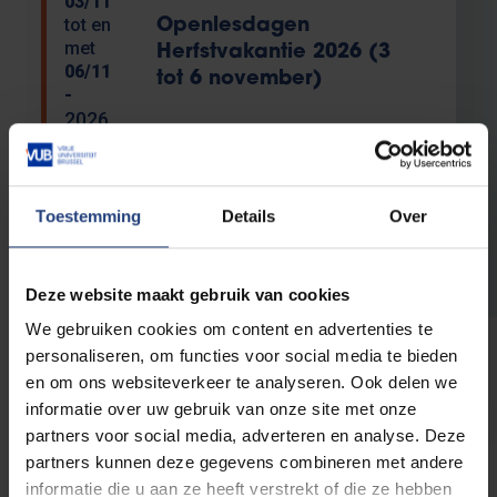
03/11
tot en
Openlesdagen
met
Herfstvakantie 2026 (3
06/11
tot 6 november)
-
2026
Toestemming
Details
Over
Openlesdagen
08/02
tot en
Openlesdagen
met
Krokusvakantie 2027 (8
Deze website maakt gebruik van cookies
12/02
tot 12 februari)
We gebruiken cookies om content en advertenties te
-
2027
personaliseren, om functies voor social media te bieden
en om ons websiteverkeer te analyseren. Ook delen we
informatie over uw gebruik van onze site met onze
partners voor social media, adverteren en analyse. Deze
partners kunnen deze gegevens combineren met andere
informatie die u aan ze heeft verstrekt of die ze hebben