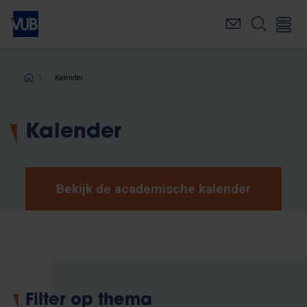
Overslaan
en
naar
de
inhoud
Kruimelpad
Kalender
gaan
Kalender
Bekijk de academische kalender
Filter op thema