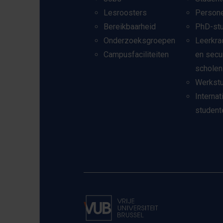
Lesroosters
Person
Bereikbaarheid
PhD-st
Onderzoeksgroepen
Leerkra
Campusfaciliteiten
en secu
scholen
Werkst
Internat
student