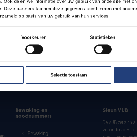
. Ook delen we informatie over uw gebruik van onze site met on
e. Deze partners kunnen deze gegevens combineren met andere i
Learning and Innovation Center (LIC)
erzameld op basis van uw gebruik van hun services.
Voorkeuren
Statistieken
?
Selectie toestaan
Bewaking en
Steun VUB
noodnummers
De VUB zet zich a
via onderzoek, on
Bewaking
en