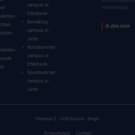
ons dit engagemen
campus in
eel
maatschappij.
Etterbeek
udenten
Bewaking
chten
Ik doe mee
campus in
ndaire
Jette
Noodnummer
udenten
campus in
ionale
Etterbeek
en
Noodnummer
campus in
Jette
Pleinlaan 2 - 1050 Brussel - België
Privacybeleid
Contact