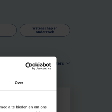
Wetenschap en
onderzoek
Meer filters
Over
 Award Night 2026
 media te bieden en om ons