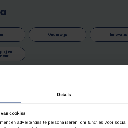
ma
ni
Onderwijs
Innovatie
pij en
ment
vonden
Details
Uitreiking
 van cookies
Paul De Knop Sportmanagement
ent en advertenties te personaliseren, om functies voor social