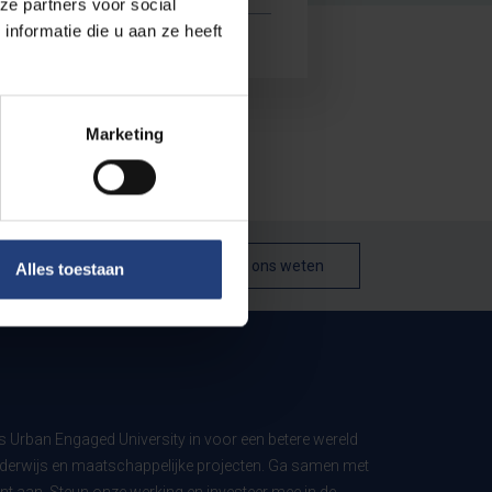
ze partners voor social
nformatie die u aan ze heeft
Marketing
Laat het ons weten
Alles toestaan
ls Urban Engaged University in voor een betere wereld
derwijs en maatschappelijke projecten. Ga samen met