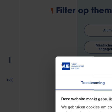
Filter op the
Alum
Maatschap
engage
1 resultaten ge
Toestemming
Deze website maakt gebruik
02/10
We gebruiken cookies om cont
-