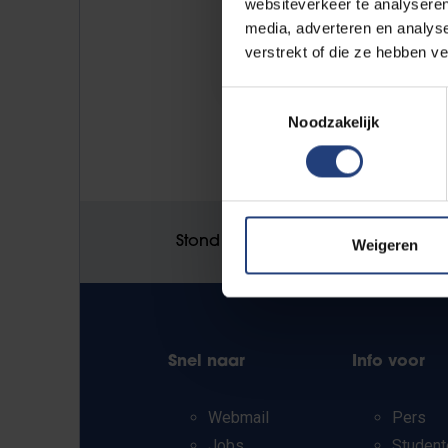
websiteverkeer te analyseren
2026
media, adverteren en analys
verstrekt of die ze hebben v
Toestemmingsselectie
Noodzakelijk
Stond er een fout op deze pagina
Weigeren
Snel naar
Info voor
Webmail
Pers
Jobs
Student