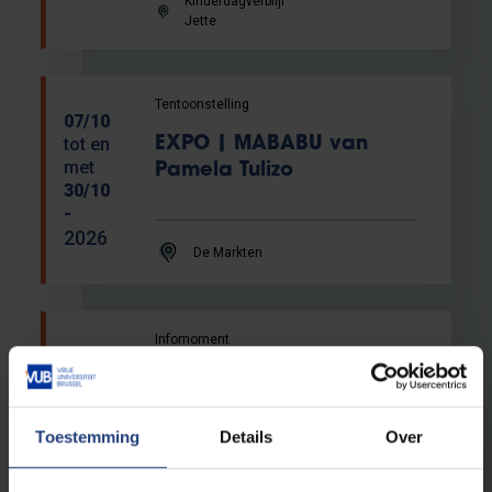
Kinderdagverblijf
Jette
Tentoonstelling
07/10
tot en
EXPO | MABABU van
met
Pamela Tulizo
30/10
-
2026
De Markten
Infomoment
Ouder na eicel- of
spermadonatie:
uitwisseling en
15/10
Toestemming
Details
Over
ontmoetingsavond ism
-
2026
IVF Brussels