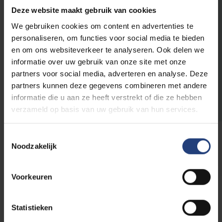
Deze website maakt gebruik van cookies
We gebruiken cookies om content en advertenties te
Kinderdagverblijf
personaliseren, om functies voor social media te bieden
Jette
en om ons websiteverkeer te analyseren. Ook delen we
informatie over uw gebruik van onze site met onze
partners voor social media, adverteren en analyse. Deze
Seminar
partners kunnen deze gegevens combineren met andere
FTI Brussel x VUB:
informatie die u aan ze heeft verstrekt of die ze hebben
20/10
Circular & City
verzameld op basis van uw gebruik van hun services.
-
2026
Toestemmingsselectie
TheMerode
Noodzakelijk
Voorkeuren
Statistieken