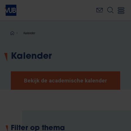
Overslaan
en
naar
de
inhoud
Kruimelpad
Kalender
gaan
Kalender
Bekijk de academische kalender
Filter op thema