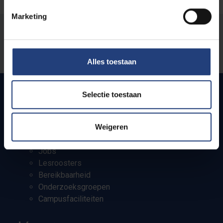
Marketing
Stond er een fout op deze pagina?
Laat het ons weten
Alles toestaan
Selectie toestaan
Snel naar
Weigeren
Webmail
Jobs
Lesroosters
Bereikbaarheid
Onderzoeksgroepen
Campusfaciliteiten