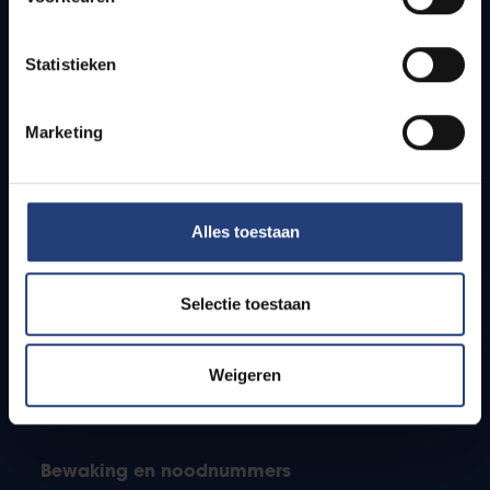
Webmail
Jobs
Lesroosters
Statistieken
Bereikbaarheid
Onderzoeksgroepen
Marketing
Campusfaciliteiten
Info voor
Alles toestaan
Pers
Studenten
Selectie toestaan
Personeel
PhD-studenten
Leerkrachten en secundaire scholen
Weigeren
Werkstudenten
Internationale studenten
Bewaking en noodnummers