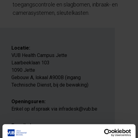
toegangscontrole en slagbomen, inbraak- en
camerasystemen, sleutelkasten.
Locatie:
VUB Health Campus Jette
Laarbeeklaan 103
1090 Jette
Gebouw A, lokaal A900B (ingang
Technische Dienst, bij de bewaking)
Openingsuren:
Enkel op afspraak via infradesk@vub.be
E-mailadres:
infradesk@vub.be