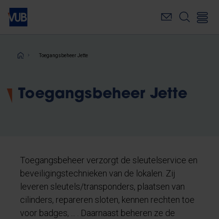
Overslaan
en
naar
de
inhoud
Kruimelpad
Toegangsbeheer Jette
gaan
Toegangsbeheer Jette
Toegangsbeheer verzorgt de sleutelservice en
beveiligingstechnieken van de lokalen. Zij
leveren sleutels/transponders, plaatsen van
cilinders, repareren sloten, kennen rechten toe
voor badges, ... . Daarnaast beheren ze de