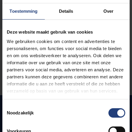
Telefoon:
Toestemming
Details
Over
+32 2 477 42 71
Deze website maakt gebruik van cookies
We gebruiken cookies om content en advertenties te
personaliseren, om functies voor social media te bieden
en om ons websiteverkeer te analyseren. Ook delen we
informatie over uw gebruik van onze site met onze
partners voor social media, adverteren en analyse. Deze
Stond er een fout op deze pagina?
partners kunnen deze gegevens combineren met andere
Laat het ons weten
informatie die u aan ze heeft verstrekt of die ze hebben
verzameld op basis van uw gebruik van hun services.
Toestemmingsselectie
Noodzakelijk
Snel naar
Voorkeuren