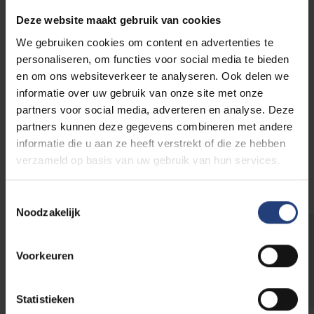
Etterbeek
Deze website maakt gebruik van cookies
E-mail:
catering@vub.be
We gebruiken cookies om content en advertenties te
personaliseren, om functies voor social media te bieden
VUB Main Campus Etterbeek
en om ons websiteverkeer te analyseren. Ook delen we
Pleinlaan 2
informatie over uw gebruik van onze site met onze
1050 Elsene
partners voor social media, adverteren en analyse. Deze
Gebouw R
partners kunnen deze gegevens combineren met andere
informatie die u aan ze heeft verstrekt of die ze hebben
Meer info
verzameld op basis van uw gebruik van hun services.
Toestemmingsselectie
Noodzakelijk
Extra servies nodig?
Voorkeuren
Huur restaurantmateriaal
Statistieken