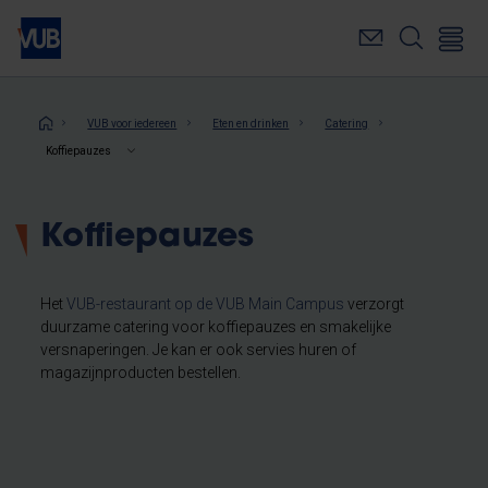
Overslaan
en
naar
de
inhoud
Kruimelpad
VUB voor iedereen
Eten en drinken
Catering
gaan
Koffiepauzes
Koffiepauzes
Het
VUB-restaurant op de VUB Main Campus
verzorgt
duurzame catering voor koffiepauzes en smakelijke
versnaperingen. Je kan er ook servies huren of
magazijnproducten bestellen.