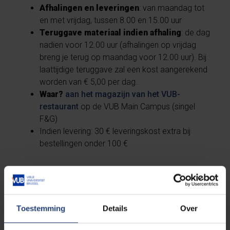
Afhalingen en leveringen
: van maandag tot
en met vrijdag, tussen 8.00 en 15.00 uur
Teruggave materiaal indien afhaling
: de dag
nadien voor 12.00 uur (afhalingen op vrijdag
breng je terug op maandag voor 12.00 uur). Bij
laattijdige teruggave zal een kost aangerekend
worden van € 5,00 per dag.
Waar?
aan het magazijn van het VUB-
restaurant
op de VUB Main Campus (singel
F&G)
Indien levering: 30 € leveringskost extra bij
bestellingen onder 100 €
Toestemming
Details
Over
Catering Restaurant