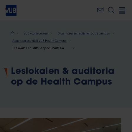
Overslaan
en
naar
de
inhoud
Kruimelpad
VUB voor iedereen
Organiseer een activiteit op de campus
gaan
Aanvraag activiteit VUB Health Campus
Leslokalen & auditoria op de Health Campus
Leslokalen & auditoria
op de Health Campus