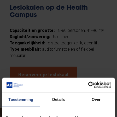
Leslokalen op de Health
Campus
Capaciteit en grootte:
18-80 personen, 41-96 m²
Daglicht/zonwering:
Ja en nee
Toegankelijkheid:
rolstoeltoegankelijk, geen lift
Type meubilair:
auditoriumstoelen of flexibel
meubilair
Reserveer je leslokaal
Bekijk meer foto's
Toestemming
Details
Over