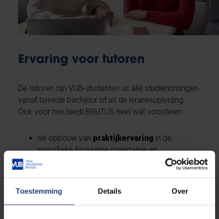
Ervaring voor tutoren
De tutoren zijn VUB-studenten uit alle studierichtingen
vanaf tweede bachelor of uit de lerarenopleiding.
Ook voor hen biedt BRUTUS heel wat voordelen:
de opbouw van
praktijkervaring
in de
specifieke Brusselse meertalige en
multiculturele onderwijscontext
verhoogde
pedagogisch-didactische
vaardigheden
Toestemming
Details
Over
verbeterde
sociale vaardigheden en
attitudes