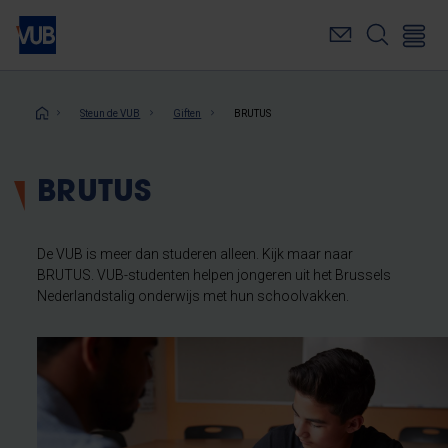
Overslaan
en
naar
de
inhoud
Kruimelpad
Steun de VUB
Giften
BRUTUS
gaan
BRUTUS
De VUB is meer dan studeren alleen. Kijk maar naar
BRUTUS. VUB-studenten helpen jongeren uit het Brussels
Nederlandstalig onderwijs met hun schoolvakken.