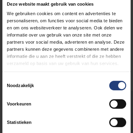
gratis opleiding tot tutor
met getuigschrift,
Deze website maakt gebruik van cookies
beroepservaring voor op hun cv
We gebruiken cookies om content en advertenties te
vergoeding
als vrijwilliger (financieel) of als
personaliseren, om functies voor social media te bieden
stagiair (studiepunten) voor het geven van de
en om ons websiteverkeer te analyseren. Ook delen we
sessies
informatie over uw gebruik van onze site met onze
positieve persoonlijke ervaring
wanneer de
partners voor social media, adverteren en analyse. Deze
tutor een vooruitgang voelt in zijn/haar werk
partners kunnen deze gegevens combineren met andere
met de scholieren
informatie die u aan ze heeft verstrekt of die ze hebben
een sterkere
onderwijsambitie
verzameld op basis van uw gebruik van hun services.
stimulans en valorisering van
maatschappelijk
engagement
Toestemmingsselectie
Noodzakelijk
Student tutoring
Voorkeuren
Via student tutoring leren studenten snel hoe
ze een goede relatie opbouwen met
Statistieken
leerlingen. Ze krijgen een beter inzicht in de