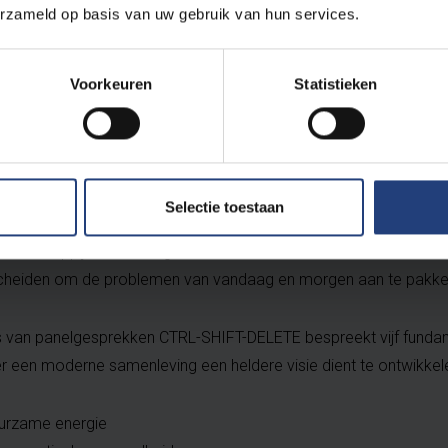
erzameld op basis van uw gebruik van hun services.
Brugge, Mortsel, Gent, Hasselt, Mechelen, Oostende en B
Voorkeuren
Statistieken
uter is een opeengestapelde geschiedenis van fraai en minder fr
aar in de vorm van cookies en een bijeen gesprokkelde browser
gebruiker drukt vroeg of laat de toetsencombinatie CTRL-SHI
j de browser-geschiedenis op en ligt de toekomst opnieuw open.
Selectie toestaan
aatschappij moet vroeg af laat CTRL-SHIFT-DELETE induwen en 
scheiden om de problemen van vandaag en morgen aan te pakk
s van panelgesprekken CTRL-SHIFT-DELETE bespreekt vijf funda
 een moderne samenleving een heldere visie dient te ontwikkel
urzame energie