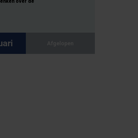
denken over de
uari
Afgelopen