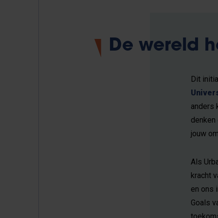
De wereld h
Dit init
Univers
anders k
denken 
jouw om
Als Urba
kracht 
en ons 
Goals v
toekoms