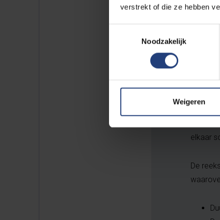
verstrekt of die ze hebben v
>>> In 
Toestemmingsselectie
Noodzakelijk
Een comp
traceerb
computer
ruimt hi
Weigeren
Iedere m
elkaar 
De reek
waarover
Du