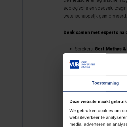
De medische en agrarische moge
ecologische en voedseluitdaging
wetenschappelijk geïnformeerd, 
Denk samen met experts na 
Sprekers:
Gert Mathys &
Moderator:
Peter De De
BOEK HIER JE TICKE
Toestemming
Deze website maakt gebruik
We gebruiken cookies om cont
websiteverkeer te analyseren
CTR
media, adverteren en analys