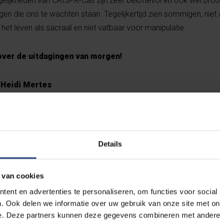
lijkheden van CRISPR-Cas zijn zeer beloftevol en ook wel bro
en die ons te wachten staan. Tegelijkertijd zien sommigen, niet 
het leven als sacraal en niet vatbaar voor manipulatie.
over de uitdagingen van morgen!
 Heidi Mertes
yn
T
Details
 van cookies
ent en advertenties te personaliseren, om functies voor social
. Ook delen we informatie over uw gebruik van onze site met on
L-SHIFT-DELETE?
e. Deze partners kunnen deze gegevens combineren met andere i