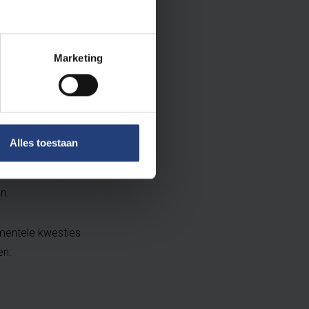
russel
Marketing
aai gebruik. Alles is
-geschiedenis. Iedere
FT-DELETE in. Daarmee
Alles toestaan
hoofd- en bijzaak van
en.
mentele kwesties
en: