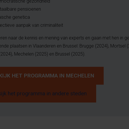
mocratische gezondheid
taalbare pensioenen
hische genetica
fectieve aanpak van criminaliteit
eren naar de kennis en mening van experts en gaan met hen in g
lende plaatsen in Vlaanderen en Brussel: Brugge (2024), Mortsel (
(2024), Mechelen (2025) en Brussel (2025).
KIJK HET PROGRAMMA IN MECHELEN
ijk het programma in andere steden