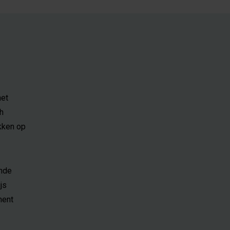
het
h
ukken op
ende
js
ment