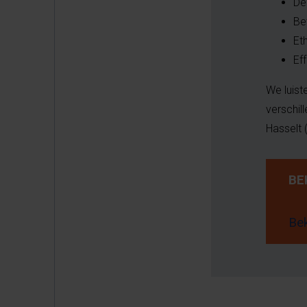
De
Be
Et
Ef
We luist
verschil
Hasselt 
BE
Bek