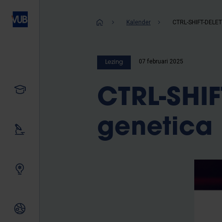
Overslaan
en
Kruimelpad
Kalender
naar
de
inhoud
07 februari 2025
Lezing
gaan
Studeren
CTRL-SHIF
genetica
Ons onderzoek
Samen innoveren
Internationale relaties