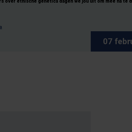
 over ethische genetica dagen we jou uit om mee na te 
a
07 febr