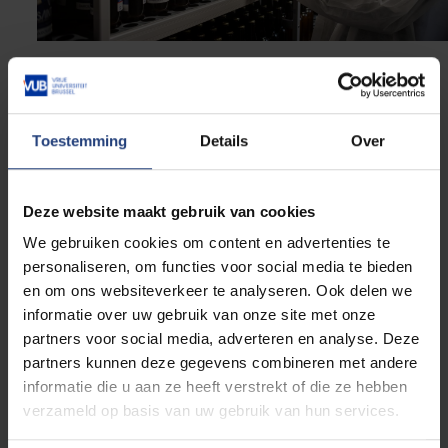
Fast track: Van bier tot
biotech
Toestemming
Details
Over
Innovatie om van te proeven én te ontdekken: tijdens
deze fast track krijg je een exclusieve blik achter de
Deze website maakt gebruik van cookies
schermen van een cleanroom, een
We gebruiken cookies om content en advertenties te
pilootbakkerij/chocolatier/brouwerij en een state-of-
personaliseren, om functies voor social media te bieden
the-art chemielabo. We bieden je een inspirerende
en om ons websiteverkeer te analyseren. Ook delen we
blik op onderzoek van fundamenteel niveau tot
informatie over uw gebruik van onze site met onze
tastbare toepassingen, met impact op gezondheid
partners voor social media, adverteren en analyse. Deze
en voeding.
partners kunnen deze gegevens combineren met andere
informatie die u aan ze heeft verstrekt of die ze hebben
LEES MEER
verzameld op basis van uw gebruik van hun services.