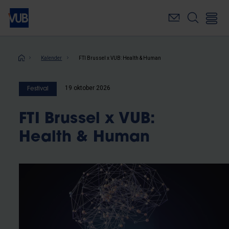
Overslaan
en
naar
de
inhoud
Kruimelpad
Kalender
FTI Brussel x VUB: Health & Human
gaan
19 oktober 2026
Festival
FTI Brussel x VUB:
Health & Human