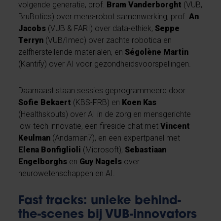
volgende generatie, prof.
Bram Vanderborght
(VUB,
BruBotics) over mens-robot samenwerking, prof.
An
Jacobs
(VUB & FARI) over data-ethiek,
Seppe
Terryn
(VUB/Imec) over zachte robotica en
zelfherstellende materialen, en
Ségolène Martin
(Kantify) over AI voor gezondheidsvoorspellingen.
Daarnaast staan sessies geprogrammeerd door
Sofie Bekaert
(KBS-FRB) en
Koen Kas
(Healthskouts) over AI in de zorg en mensgerichte
low-tech innovatie, een fireside chat met
Vincent
Keulman
(Andaman7), en een expertpanel met
Elena Bonfiglioli
(Microsoft),
Sebastiaan
Engelborghs
en
Guy Nagels
over
neurowetenschappen en AI.
Fast tracks: unieke behind-
the-scenes bij VUB-innovators