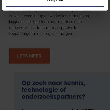
slimme innovaties in robotica, materialen, AI en
health tech zorgen voor een betere gezondheid,
zowel preventief op de werkvloer als in de zorg. Je
krijgt een unieke blik op hoe interdisciplinair
onderzoek leidt tot slimme, impactvolle
toepassingen in de zorg van morgen.
LEES MEER
Op zoek naar kennis,
technologie of
onderzoekspartners?