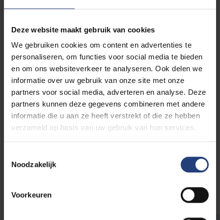
Deze website maakt gebruik van cookies
We gebruiken cookies om content en advertenties te
Steun het Caroline Pauwels
personaliseren, om functies voor social media te bieden
Noodfonds voor studenten
en om ons websiteverkeer te analyseren. Ook delen we
informatie over uw gebruik van onze site met onze
Elk jaar groeit het aandeel kwetsbare studenten
partners voor social media, adverteren en analyse. Deze
aan onze universiteit. Steeds meer studenten
partners kunnen deze gegevens combineren met andere
hebben sociale, financiële en psychologische steun
nodig. De kopzorgen van deze studenten staat hun
informatie die u aan ze heeft verstrekt of die ze hebben
persoonlijke ontwikkeling tot redelijk eigenzinnige
verzameld op basis van uw gebruik van hun services.
wereldburger in de weg. Het VUB Caroline Pauwels
Noodfonds voor studenten biedt hulp.
Toestemmingsselectie
Noodzakelijk
Voorkeuren