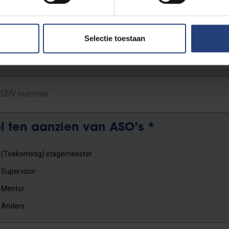
Voornaam
*
Selectie toestaan
iscipline en ziekenhuis
*
RIZIV nummer
l ten aanzien van ASO's
*
(Toekomstig) stagemeester
Supervisor
Mentor
Anders