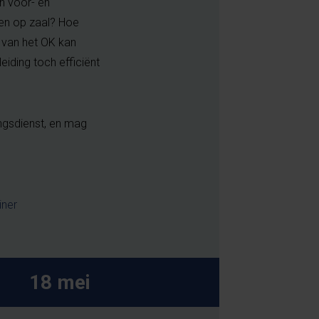
n voor- en
ten op zaal? Hoe
 van het OK kan
iding toch efficiënt
ingsdienst, en mag
iner
18 mei