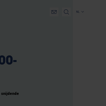
NL
00-
n snijdende