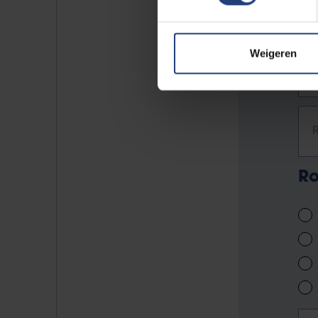
Weigeren
D
Ro