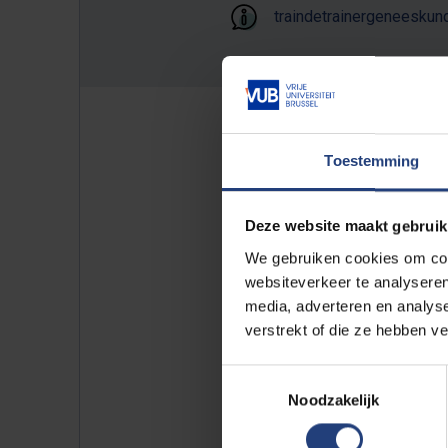
traindetrainergeneesku
Toestemming
Inschri
Deze website maakt gebruik
We gebruiken cookies om cont
2027
websiteverkeer te analyseren
media, adverteren en analys
verstrekt of die ze hebben v
Toestemmingsselectie
Noodzakelijk