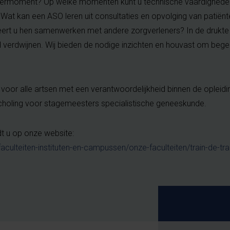
eermoment? Op welke momenten kunt u technische vaardighede
Wat kan een ASO leren uit consultaties en opvolging van patiën
leert u hen samenwerken met andere zorgverleners? In de drukte
verdwijnen. Wij bieden de nodige inzichten en houvast om begele
voor alle artsen met een verantwoordelijkheid binnen de opleid
ijscholing voor stagemeesters specialistische geneeskunde.
t u op onze website:
aculteiten-instituten-en-campussen/onze-faculteiten/train-de-tra