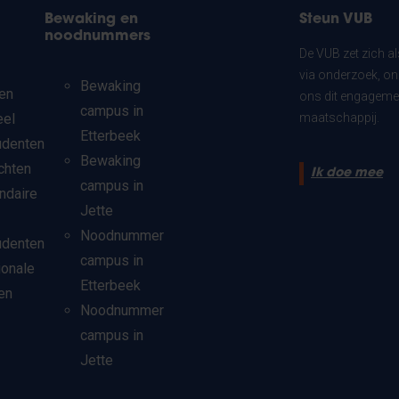
Bewaking en
Steun VUB
noodnummers
De VUB zet zich a
via onderzoek, on
Bewaking
en
ons dit engagemen
campus in
eel
maatschappij.
Etterbeek
udenten
Bewaking
chten
Ik doe mee
campus in
ndaire
Jette
Noodnummer
udenten
campus in
ionale
Etterbeek
en
Noodnummer
campus in
Jette