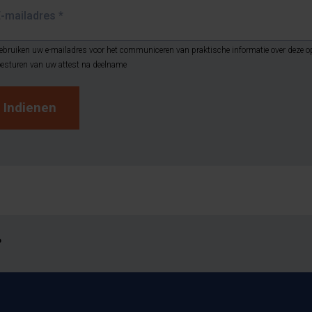
E-mailadres
*
ebruiken uw e-mailadres voor het communiceren van praktische informatie over deze op
oesturen van uw attest na deelname
?