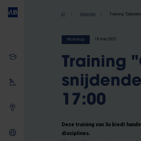
Overslaan
en
Kruimelpad
Kalender
naar
de
inhoud
18 mei 2027
Workshop
gaan
Studeren
Training 
snijdende 
Ons onderzoek
17:00
Samen innoveren
Deze training van 3u biedt hand
Internationale relaties
disciplines.