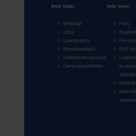
Snel naar
Info voor
Webmail
Pers
Jobs
Student
Lesroosters
Person
Bereikbaarheid
PhD-st
Onderzoeksgroepen
Leerkra
Campusfaciliteiten
en secu
scholen
Werkst
Internat
student