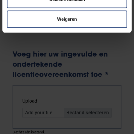
Totaalbedrag
Weigeren
Download
de licentieovereenkomst
Voeg hier uw ingevulde en
ondertekende
licentieovereenkomst toe
*
Upload
Add your file
Slechts één bestand.