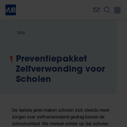
Overslaan
en
naar
de
inhoud
Kruimelpad
Home
gaan
Preventiepakket
Zelfverwonding voor
Scholen
De laatste jaren maken scholen zich steeds meer
zorgen over zelfverwondend gedrag binnen de
schoolcontext. We merken echter op dat scholen