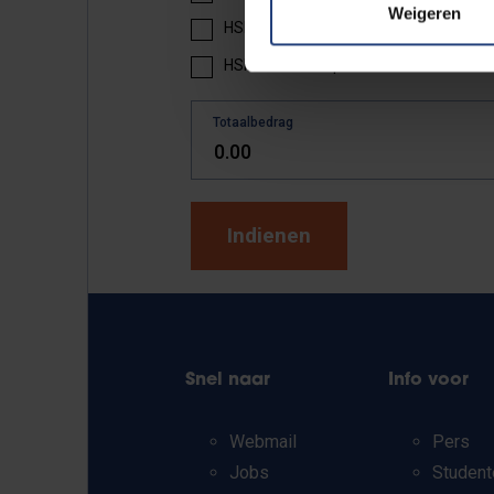
Weigeren
HSK 5 textboek part 1: 30 EUR
HSK 5 textboek part 2: 25 EUR
Totaalbedrag
Snel naar
Info voor
Webmail
Pers
Jobs
Student