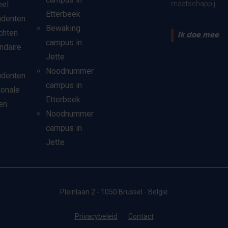
eel
maatschappij.
Etterbeek
udenten
Bewaking
chten
Ik doe mee
campus in
ndaire
Jette
Noodnummer
udenten
campus in
ionale
Etterbeek
en
Noodnummer
campus in
Jette
Pleinlaan 2 - 1050 Brussel - België
Privacybeleid
Contact