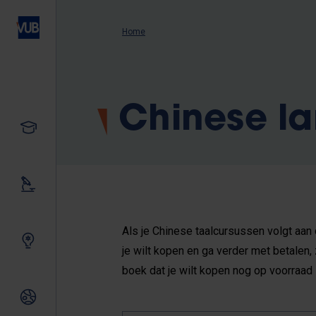
Overslaan
en
Kruimelpad
Home
naar
de
inhoud
gaan
Chinese l
Studeren
Ons onderzoek
Als je Chinese taalcursussen volgt aan
Samen innoveren
je wilt kopen en ga verder met betalen,
boek dat je wilt kopen nog op voorraad 
Internationale relaties