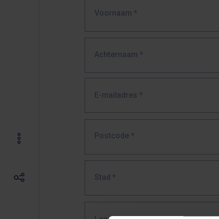
Voornaam
*
Achternaam
*
E-mailadres
*
Postcode
*
Stad
*