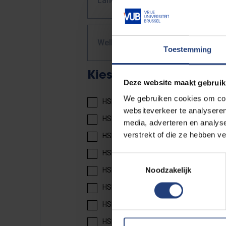
Land *
Welke cursus volg je?
Toestemming
Kies uw boek(en)
Deze website maakt gebruik
We gebruiken cookies om cont
HSK 2 textboek: 20 EUR
websiteverkeer te analyseren
HSK 2 werkboek: 17 EUR
media, adverteren en analys
verstrekt of die ze hebben v
HSK 3 textboek: 25 EUR
HSK 3 werkboek: 18 EUR
Toestemmingsselectie
Noodzakelijk
HSK 4 textboek part 1: 25 EUR
HSK 4 werkboek part 1: 14 EUR
HSK 4 textboek part 2: 25 EUR
HSK 4 werkboek part 2: 14 EUR