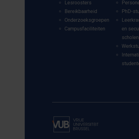
Lesroosters
Person
Bereikbaarheid
PhD-st
Onderzoeksgroepen
Leerkra
Campusfaciliteiten
en secu
scholen
Werkst
Internat
student