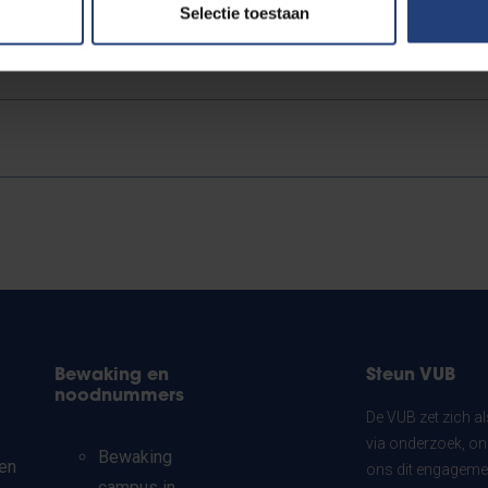
Selectie toestaan
Bewaking en
Steun VUB
noodnummers
De VUB zet zich a
via onderzoek, on
Bewaking
en
ons dit engagemen
campus in