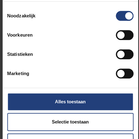
Liverpool; gastdocent – KU Leuven
Toestemmingsselectie
Noodzakelijk
Voorkeuren
ARTS AND HUMANITIES FELLOWS
Statistieken
Hannes De Durpel, Coördinator – Vlaams
GebarentaalCentrum
Marketing
Veerle Vanden Daelen, Conservator en
coördinator Collecties & Onderzoek – Kazerne
Dossin
Alles toestaan
Selectie toestaan