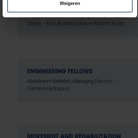
UNIVERSITAIR MEDISCH CENTRUM
Weigeren
FELLOWS
Philippe De Backer, Managing Director Public
Affairs – KKR (Kohlberg Kravis Roberts & Co)
ENGINEERING FELLOWS
Abdelkarim Bellafkih, Managing Director –
Flanders Hydraulics
MOVEMENT AND REHABILITATION