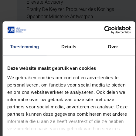
E’levate Advisory
Franky De Keyzer, Procureur des Konings –
Openbaar Ministerie Antwerpen
Steven Claes, Country Managing Partner – EY
Belgium
Toestemming
Details
Over
Deze website maakt gebruik van cookies
We gebruiken cookies om content en advertenties te
SCIENCE FELLOWS
personaliseren, om functies voor social media te bieden
Peter Landschützer, Onderzoeksdirecteur –
en om ons websiteverkeer te analyseren. Ook delen we
Vlaams Instituut voor de Zee (VLIZ)
informatie over uw gebruik van onze site met onze
Koen Iterbeke, Chief Strategy Officer –
partners voor social media, adverteren en analyse. Deze
anacura en onafhankelijk senior consultant Life
partners kunnen deze gegevens combineren met andere
Sciences
informatie die u aan ze heeft verstrekt of die ze hebben
Karl Tuyls, CTO AI, Vice President & Fellow –
verzameld op basis van uw gebruik van hun services.
imec; affiliated professor – University of