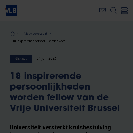
Overslaan
en
naar
de
inhoud
Kruimelpad
Nieuwsoverzicht
gaan
18 inspirerende persoonlijkheden worden fellow van de Vrije Universiteit Brussel
04 juni 2026
Nieuws
18 inspirerende
persoonlijkheden
worden fellow van de
Vrije Universiteit Brussel
Universiteit versterkt kruisbestuiving