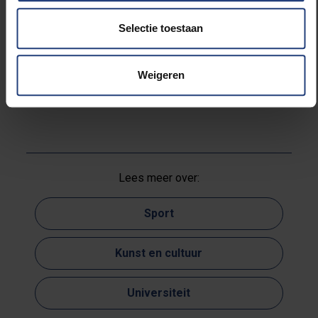
programma samenstellen. In drie blokken van
anderhalf uur hebben ze telkens de keuze uit
Selectie toestaan
drie opties. Kringen kunnen voor de
volledigheid best hun manschappen spreiden.
Weigeren
Alle info:
https://my.vub.ac.be/redelijk-ongeregeld
Lees meer over:
Sport
Kunst en cultuur
Universiteit