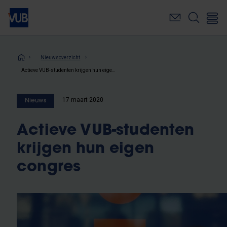
Overslaan
en
naar
de
inhoud
Kruimelpad
Nieuwsoverzicht
gaan
Actieve VUB-studenten krijgen hun eigen congres
17 maart 2020
Nieuws
Actieve VUB-studenten
krijgen hun eigen
congres