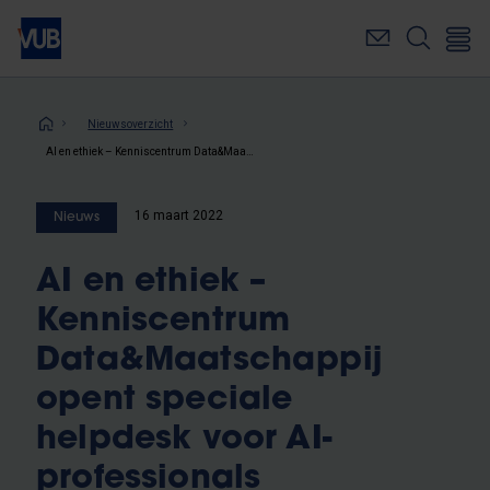
Overslaan
en
naar
de
inhoud
Kruimelpad
Nieuwsoverzicht
gaan
AI en ethiek – Kenniscentrum Data&Maatschappij opent speciale helpdesk voor AI-professionals
16 maart 2022
Nieuws
AI en ethiek –
Kenniscentrum
Data&Maatschappij
opent speciale
helpdesk voor AI-
professionals