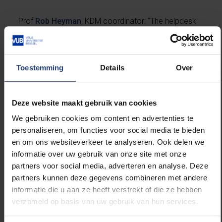
Prof
Rob Heyman
, KDM coordinator: “The helpdesk
is there to answer questions about the ethical and
legal aspects of working with AI. Questions like how
to make an AI application GDPR-proof, how to make
Toestemming
Details
Over
sure that an application does not discriminate, how
to find a good balance between automation and
human decision-making or how to make the
Deze website maakt gebruik van cookies
diagnosis made by a medical AI application
transparent. We give advice without obligation. If we
We gebruiken cookies om content en advertenties te
cannot answer a question immediately, we will look
personaliseren, om functies voor social media te bieden
within the Knowledge Centre to see if we can set up
en om ons websiteverkeer te analyseren. Ook delen we
a study on the subject. This means we can gear our
informatie over uw gebruik van onze site met onze
activities even more closely to the questions that
partners voor social media, adverteren en analyse. Deze
exist in the field.”
partners kunnen deze gegevens combineren met andere
informatie die u aan ze heeft verstrekt of die ze hebben
verzameld op basis van uw gebruik van hun services.
The KDM is part of the Flemish Artificial Intelligence
Policy Plan and receives support from the Flemish