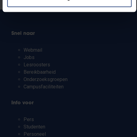
Snel naar
Webmail
Jobs
Lesroosters
Bereikbaarheid
Onderzoeksgroepen
Campusfaciliteiten
Info voor
Pers
Studenten
Personeel