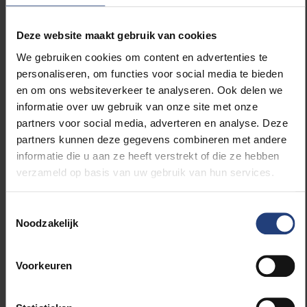
ruthenium met de nodige precisie te meten. Het heeft
meerdere jaren geduurd om alle benodigde data te
Deze website maakt gebruik van cookies
verzamelen, maar de resultaten waren het wachten
We gebruiken cookies om content en advertenties te
waard,” vertelt Goderis.
personaliseren, om functies voor social media te bieden
en om ons websiteverkeer te analyseren. Ook delen we
informatie over uw gebruik van onze site met onze
partners voor social media, adverteren en analyse. Deze
partners kunnen deze gegevens combineren met andere
informatie die u aan ze heeft verstrekt of die ze hebben
verzameld op basis van uw gebruik van hun services.
Toestemmingsselectie
Noodzakelijk
Voorkeuren