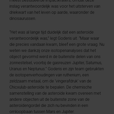
meest bestudeerde impactkraters, omdat deze
inslag verantwoordelijk was voor het uitsterven van
driekwart van het leven op aarde, waaronder de
dinosaurussen.
“Het was al lange tijd duidelijk dat een asteroïde
verantwoordelijk was,” legt Goderis uit. “Maar waar
die precies vandaan kwam, bleef een grote vraag. Nu
weten we dankzij onze isotopenanalyses dat het
object gevormd werd in de buitenste delen van ons
zonnestelsel, voorbij de gasreuzen Jupiter, Saturnus,
Uranus en Neptunus.” Goderis en zijn team gebruikten
de isotopenverhoudingen van ruthenium, een
zeldzaam metaal, om de ‘vingerafdruk’ van de
Chicxulub-asteroïde te bepalen. De chemische
samenstelling van de asteroïde kwam overeen met
andere objecten uit de buitenste zone van de
asteroïdengordel die zich nu bevinden in een
omloopbaan tussen Mars en Jupiter.