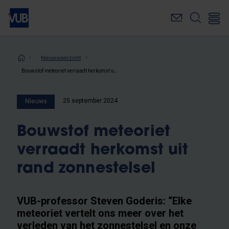
Overslaan
en
naar
de
inhoud
Kruimelpad
Nieuwsoverzicht
gaan
Bouwstof meteoriet verraadt herkomst uit rand zonnestelsel
25 september 2024
Nieuws
Bouwstof meteoriet
verraadt herkomst uit
rand zonnestelsel
VUB-professor Steven Goderis: “Elke
meteoriet vertelt ons meer over het
verleden van het zonnestelsel en onze