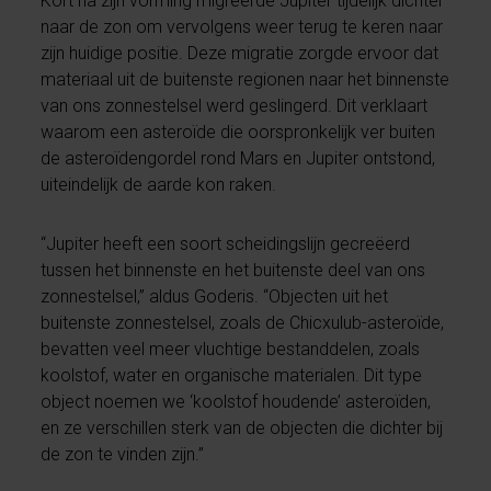
Kort na zijn vorming migreerde Jupiter tijdelijk dichter
naar de zon om vervolgens weer terug te keren naar
zijn huidige positie. Deze migratie zorgde ervoor dat
materiaal uit de buitenste regionen naar het binnenste
van ons zonnestelsel werd geslingerd. Dit verklaart
waarom een asteroïde die oorspronkelijk ver buiten
de asteroïdengordel rond Mars en Jupiter ontstond,
uiteindelijk de aarde kon raken.
“Jupiter heeft een soort scheidingslijn gecreëerd
tussen het binnenste en het buitenste deel van ons
zonnestelsel,” aldus Goderis. “Objecten uit het
buitenste zonnestelsel, zoals de Chicxulub-asteroïde,
bevatten veel meer vluchtige bestanddelen, zoals
koolstof, water en organische materialen. Dit type
object noemen we ‘koolstof houdende’ asteroïden,
en ze verschillen sterk van de objecten die dichter bij
de zon te vinden zijn.”