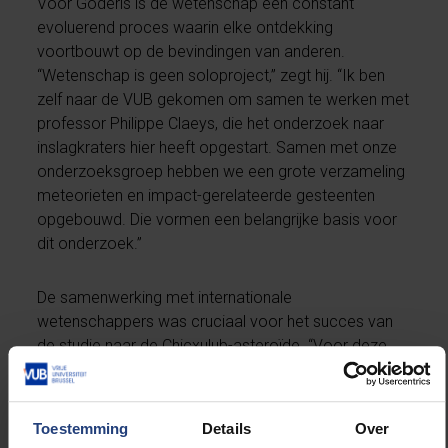
Voor Goderis is de wetenschap een constant
evoluerend proces waarin elke ontdekking
voortbouwt op de bevindingen van anderen.
“Wetenschap is geen soloproject,” zegt hij. “Ik ben
zelf naar de VUB gekomen om samen te werken met
professor Philippe Claeys, die het onderzoek naar
inslagkraters hier heeft opgestart. Samen met onze
onderzoeksgroep hebben we een grote verzameling
meteorieten en impact-gerelateerde gesteenten
opgebouwd. Die vormen een belangrijke basis voor
dit onderzoek.”
De samenwerking met internationale
wetenschappers was cruciaal voor het succes van
de studie naar de Chicxulub-asteroïde. “Voor deze
specifieke studie hebben we samengewerkt met Dr.
Mario Fischer-Gödde van de Universiteit van Keulen.
Hij is een van de weinige wetenschappers ter wereld
Toestemming
Details
Over
die in staat is om isotopenverhoudingen van