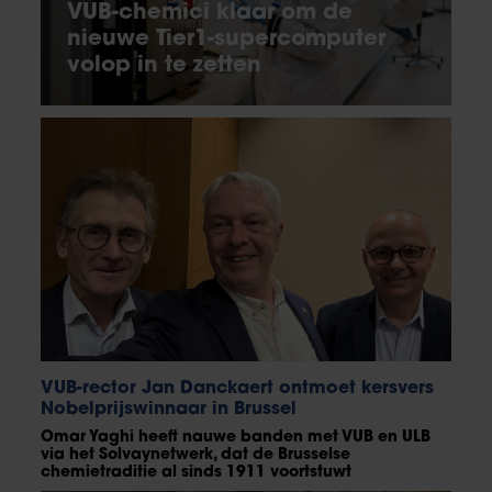
VUB-chemici klaar om de
nieuwe Tier1-supercomputer
volop in te zetten
VUB-rector Jan Danckaert ontmoet kersvers
Nobelprijswinnaar in Brussel
Omar Yaghi heeft nauwe banden met VUB en ULB
via het Solvaynetwerk, dat de Brusselse
chemietraditie al sinds 1911 voortstuwt