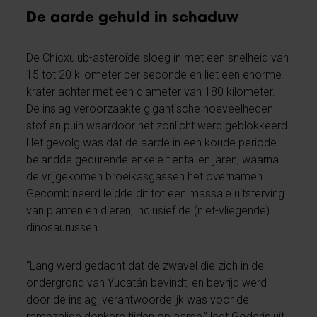
De aarde gehuld in schaduw
De Chicxulub-asteroïde sloeg in met een snelheid van
15 tot 20 kilometer per seconde en liet een enorme
krater achter met een diameter van 180 kilometer.
De inslag veroorzaakte gigantische hoeveelheden
stof en puin waardoor het zonlicht werd geblokkeerd.
Het gevolg was dat de aarde in een koude periode
belandde gedurende enkele tientallen jaren, waarna
de vrijgekomen broeikasgassen het overnamen.
Gecombineerd leidde dit tot een massale uitsterving
van planten en dieren, inclusief de (niet-vliegende)
dinosaurussen.
“Lang werd gedacht dat de zwavel die zich in de
ondergrond van Yucatán bevindt, en bevrijd werd
door de inslag, verantwoordelijk was voor de
rampzalige donkere tijden op aarde,” legt Goderis uit.