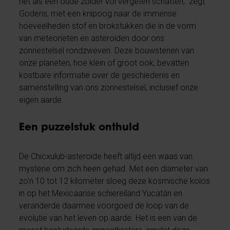
net als een oude zolder vol vergeten schatten,” zegt
Goderis, met een knipoog naar de immense
hoeveelheden stof en brokstukken die in de vorm
van meteorieten en asteroïden door ons
zonnestelsel rondzweven. Deze bouwstenen van
onze planeten, hoe klein of groot ook, bevatten
kostbare informatie over de geschiedenis en
samenstelling van ons zonnestelsel, inclusief onze
eigen aarde.
Een puzzelstuk onthuld
De Chicxulub-asteroïde heeft altijd een waas van
mysterie om zich heen gehad. Met een diameter van
zo'n 10 tot 12 kilometer sloeg deze kosmische kolos
in op het Mexicaanse schiereiland Yucatán en
veranderde daarmee voorgoed de loop van de
evolutie van het leven op aarde. Het is een van de