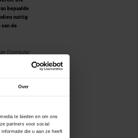
van bepaalde
ndien nuttig
 van de
gie (Computer
replica’s die we
n we bestaande
et externe
at kan dan gaan
Over
aan kan linken
de
 in het kader
 media te bieden en om ons
ze partners voor social
nformatie die u aan ze heeft