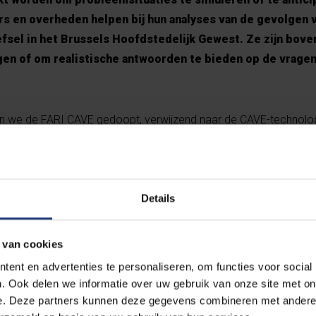
rs en overheden helpen bij hun analyses van de gevolgen 
efsel in het Brussels Hoofdstedelijk Gewest. Ze zijn bove
gen of om realistische antwoorden te bieden op de vragen
n we de FARI CAVE gedoopt, verwijzend naar de CAVE-technolo
die we er gebruiken”, zegt Hans De Canck van FARI. “De virtuele 
t worden voor het algemeen nut. Met die virtuele modellen zulle
recisie kunnen modelleren en voorspellen. Dankzij de verrijking m
gamma aan verschillende situaties nabootsen en voorspellen. D
Details
ristische insteek kan aan toevoegen, maar evengoed informatie 
 hebben gekregen om het gebouw duurzamer te maken of over 
 van cookies
ingen die er recent gebeurd zijn of nog moeten gepland worden
ent en advertenties te personaliseren, om functies voor social
ieneutraal maken van specifieke gebouwen.”
. Ook delen we informatie over uw gebruik van onze site met on
e. Deze partners kunnen deze gegevens combineren met andere i