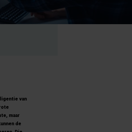
lligentie van
rote
mte, maar
kunnen de
peren. Die