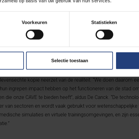
erzameld op basis van uw gebruik van hun services.
nderzoekers kunnen zien wat de gevolgen zijn van bepaalde ingrep
an niet leefbaarder maken of hoe aanpassingen aan de infrastru
ebben voor leefbaarheid of duurzaamheid. “Met de FARI-CAVE zu
Voorkeuren
Statistieken
 bedenken die nuttig zijn voor beleidsmakers, onderzoekers, bur
rs in het gewest. De toepassingen zijn divers. Ze gaan van uitpro
erekenen van de impact van een beslissing, tot het produceren va
oblemen.”
Selectie toestaan
 grote ruimte met gigantische schermen waarin je, een beetje n
en levensechte kopie neerzet van de realiteit. “We doen daarom 
 hun ingrepen impact hebben op het functioneren van de stad om
n die onze CAVE te bieden heeft”, aldus De Canck. “De technolo
r van sectoren en wordt vaak gebruikt voor wetenschappelijke vi
medische simulaties en virtuele trainingsomgevingen, en zijn essen
tie.”