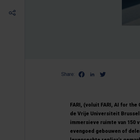
Share:
FARI, (voluit FARI, AI for th
de Vrije Universiteit Brusse
immersieve ruimte van 150 
evengoed gebouwen of delen 
levensechte replica’s gemaa