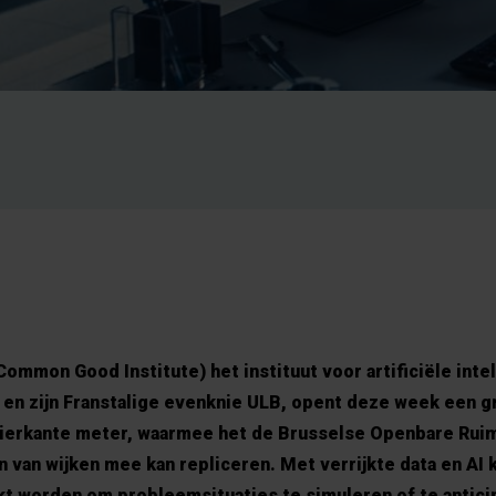
e Common Good Institute) het instituut voor artificiële inte
l en zijn Franstalige evenknie ULB, opent deze week een g
vierkante meter, waarmee het de Brusselse Openbare Rui
van wijken mee kan repliceren. Met verrijkte data en AI 
kt worden om probleemsituaties te simuleren of te antici