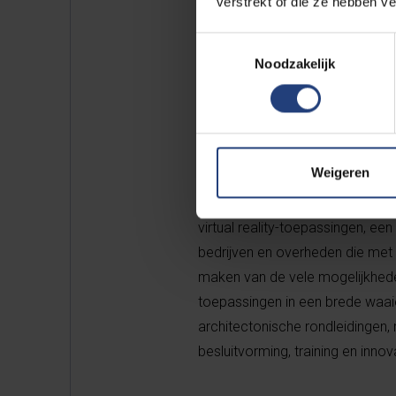
verstrekt of die ze hebben v
In Brusselse wijken zullen de o
verkeer, hoe bomen de stad al d
Toestemmingsselectie
of negatieve gevolgen zullen h
Noodzakelijk
hulp van AI toepassingen kunnen
uitbreiding voor alle stakeholde
of-the box nieuwe ideeën, het b
oplossingen voor bestaande pr
Weigeren
De CAVE waarvan sprake, is een
virtual reality-toepassingen, e
bedrijven en overheden die met
maken van de vele mogelijkhede
toepassingen in een brede waaie
architectonische rondleidingen, 
besluitvorming, training en innova