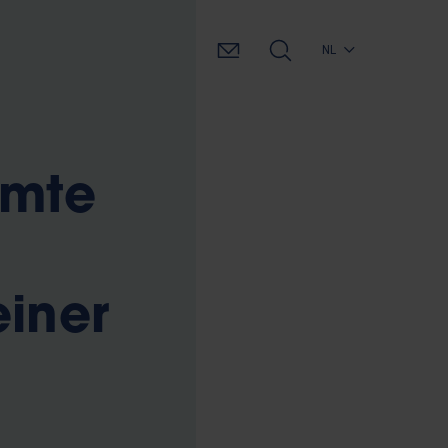
NL
imte
einer