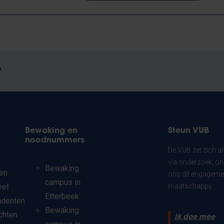
?
Bewaking en
Steun VUB
noodnummers
De VUB zet zich a
via onderzoek, on
Bewaking
en
ons dit engagemen
campus in
eel
maatschappij.
Etterbeek
udenten
Bewaking
chten
Ik doe mee