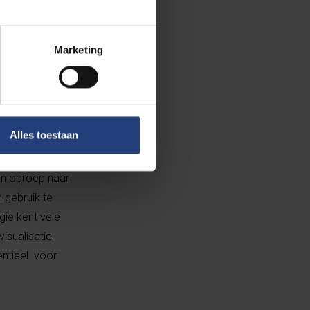
en in het
ctuur positieve
llen we met de
Marketing
gers en bij
beren van out-
n realistische
Alles toestaan
aar analogie met
een oproep naar
 gebruik te
gie kent vele
sualisatie,
tieel ​ voor