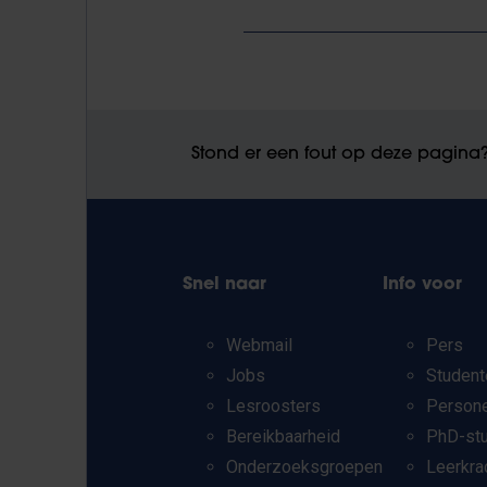
Stond er een fout op deze pagina
Snel naar
Info voor
Webmail
Pers
Jobs
Student
Lesroosters
Person
Bereikbaarheid
PhD-st
Onderzoeksgroepen
Leerkra