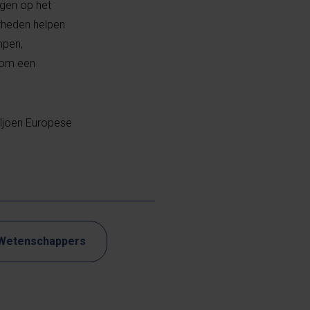
ngen op het
erheden helpen
mpen,
s om een
miljoen Europese
Wetenschappers