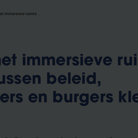
FARI wil met immersieve ruimte de kloof tussen beleid, stakeholders en burgers kleiner maken
met immersieve ru
ussen beleid,
ers en burgers kl