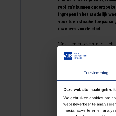
replica’s kunnen onderzoeke
ingrepen in het stedelijk we
voor toeristische toepassin
inwoners van de stad.
“Onze immersieve ruimte hebbe
Augmented Virtual Environment) 
er zullen maken, zullen gebruik
situaties in Brussel met grote p
datasets, kunnen we een breed 
Toestemming
over gebouwen, waar je een toe
over subsidies die de bouwers
Deze website maakt gebruik
onderhoudswerken of de aanpass
We gebruiken cookies om cont
van wijkrenovatie of het energ
websiteverkeer te analyseren
media, adverteren en analys