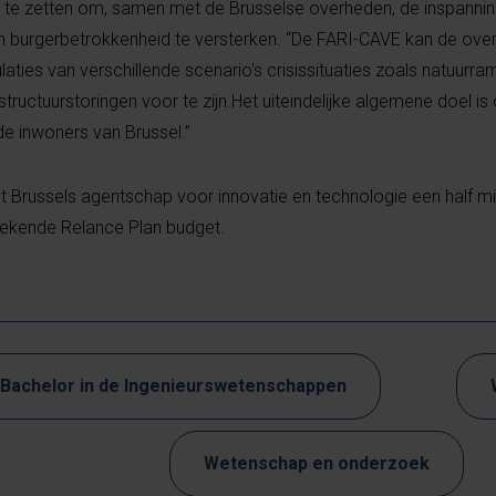
in te zetten om, samen met de Brusselse overheden, de inspanni
 en burgerbetrokkenheid te versterken. “De FARI-CAVE kan de ov
aties van verschillende scenario's crisissituaties zoals natuurra
tructuurstoringen voor te zijn.Het uiteindelijke algemene doel i
e inwoners van Brussel.”
, het Brussels agentschap voor innovatie en technologie een half 
egekende Relance Plan budget.
Bachelor in de Ingenieurswetenschappen
Wetenschap en onderzoek