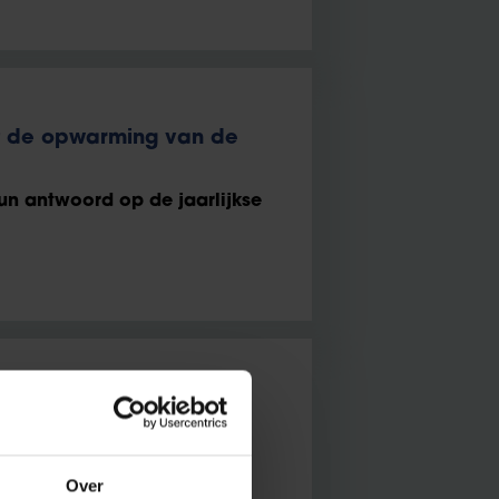
 de opwarming van de
n antwoord op de jaarlijkse
et volgende IPCC-
 dan de transitie maken”
Over