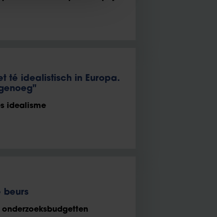
et té idealistisch in Europa.
h genoeg"
s idealisme
 beurs
 onderzoeksbudgetten