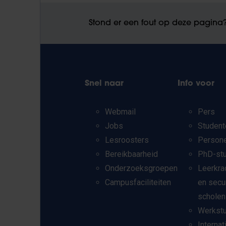
Stond er een fout op deze pagina
Snel naar
Info voor
Webmail
Pers
Jobs
Student
Lesroosters
Person
Bereikbaarheid
PhD-st
Onderzoeksgroepen
Leerkra
Campusfaciliteiten
en secu
scholen
Werkst
Internat