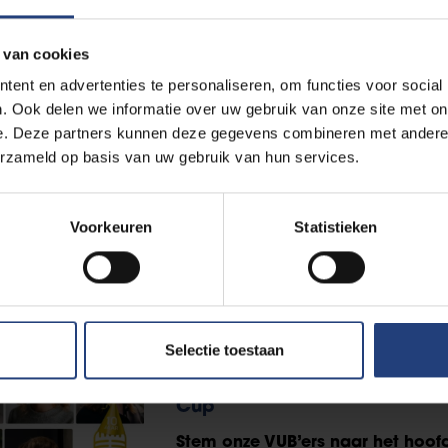
Lees meer
 van cookies
ent en advertenties te personaliseren, om functies voor social
Wetenschap en onderzoek
27 oktober 2025
. Ook delen we informatie over uw gebruik van onze site met on
e. Deze partners kunnen deze gegevens combineren met andere i
De Caroline Pauwels schrijfb
erzameld op basis van uw gebruik van hun services.
onderzoekers de sprong naa
Met dit initiatief wil de VUB het 
diverser en menselijker maken
Voorkeuren
Statistieken
Lees meer
Selectie toestaan
Wetenschappers
14 oktober 2025
Vier VUB’ers dingen mee na
Cup
Stem onze VUB’ers naar het hoof