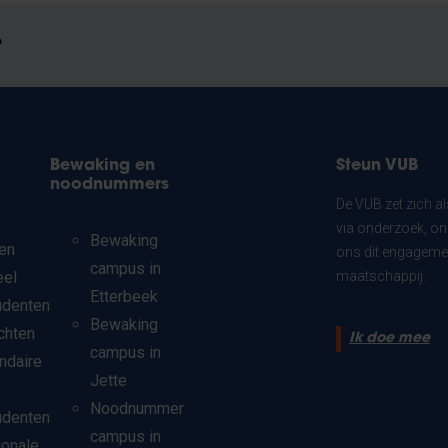
?
Bewaking en
Steun VUB
noodnummers
De VUB zet zich a
via onderzoek, on
Bewaking
en
ons dit engagemen
campus in
eel
maatschappij.
Etterbeek
udenten
Bewaking
chten
Ik doe mee
campus in
ndaire
Jette
Noodnummer
udenten
campus in
ionale