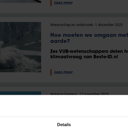
Lees meer
Wetenschap en onderzoek
1 december 2025
Hoe moeten we omgaan met
aarde?
Zes VUB-wetenschappers delen hu
klimaatvraag van Beste-ID.nl
Lees meer
Wetenschappers
17 november 2025
VUB’ers schrijven mee aan h
klimaatrapport
“Niets doen zal veel meer kosten
Details