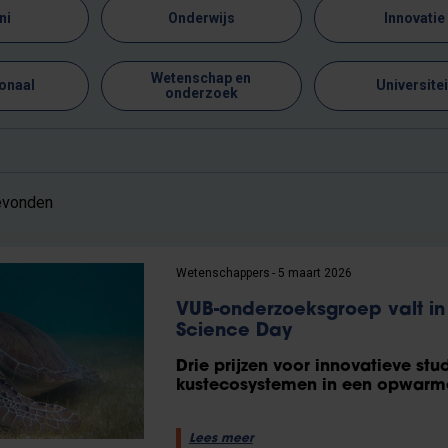
ni
Onderwijs
Innovatie
Wetenschap en
ionaal
Universitei
onderzoek
gevonden
Wetenschappers
5 maart 2026
VUB-onderzoeksgroep valt in 
Science Day
Drie prijzen voor innovatieve stu
kustecosystemen in een opwarm
Lees meer