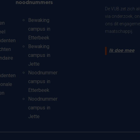
noodnummers
De VUB zet zich a
via onderzoek, on
Bewaking
en
ons dit engagemen
campus in
eel
maatschappij.
Etterbeek
udenten
Bewaking
chten
Ik doe mee
campus in
ndaire
Jette
Noodnummer
udenten
campus in
ionale
Etterbeek
en
Noodnummer
campus in
Jette