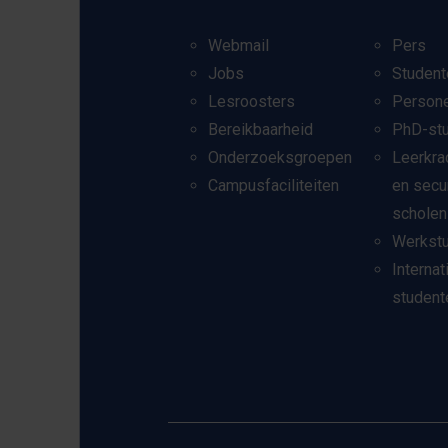
Webmail
Pers
Jobs
Student
Lesroosters
Person
Bereikbaarheid
PhD-st
Onderzoeksgroepen
Leerkra
Campusfaciliteiten
en secu
scholen
Werkst
Internat
student