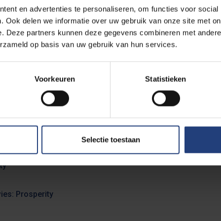
ent en advertenties te personaliseren, om functies voor social
osperity' for many Africans.
. Ook delen we informatie over uw gebruik van onze site met on
e. Deze partners kunnen deze gegevens combineren met andere i
piece Capharnaüm is also not to be missed. In it, a 12-year-old
erzameld op basis van uw gebruik van hun services.
for giving birth to him. Director Nadine Labaki's film is
d and survival in Lebanon's poorest neighbourhoods, told through
Voorkeuren
Statistieken
elief in one's own talent can be the way out
y how the suit of big business money can sometimes conceal a l
Selectie toestaan
ty
ies: Prosperity