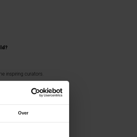
orld?
e inspiring curators.
nal
Over
story of Nelson