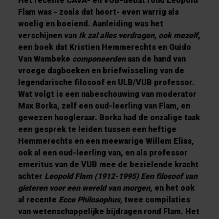
Het recente CAVA- en VUB-debat rond Leopold
Flam was - zoals dat hoort- even warrig als
woelig en boeiend. Aanleiding was het
verschijnen van
Ik zal alles verdragen, ook mezelf
,
een boek dat Kristien Hemmerechts en Guido
Van Wambeke
componeerden
aan de hand van
vroege dagboeken en briefwisseling van de
legendarische filosoof en ULB/VUB professor.
Wat volgt is een nabeschouwing van moderator
Max Borka, zelf een oud-leerling van Flam, en
gewezen hoogleraar. Borka had de onzalige taak
een gesprek te leiden tussen een heftige
Hemmerechts en een meewarige Willem Elias,
ook al een oud-leerling van, en als professor
emeritus van de VUB mee de bezielende kracht
achter
Leopold Flam (1912-1995)
Een filosoof van
gisteren voor een wereld van morgen
,
en het ook
al recente
Ecce Philosophus
,
twee compilaties
van wetenschappelijke bijdragen rond Flam. Het