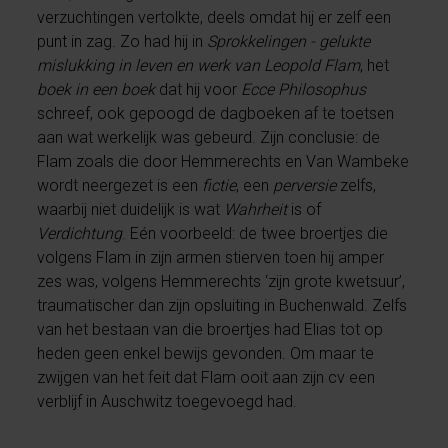
verzuchtingen vertolkte, deels omdat hij er zelf een
punt in zag. Zo had hij in
Sprokkelingen -
gelukte
mislukking in leven en werk van Leopold Flam
, het
boek in een boek
dat hij voor
Ecce Philosophus
schreef, ook gepoogd de dagboeken af te toetsen
aan wat werkelijk was gebeurd. Zijn conclusie: de
Flam zoals die door Hemmerechts en Van Wambeke
wordt neergezet is een
fictie
, een
perversie
zelfs,
waarbij niet duidelijk is wat
Wahrheit
is of
Verdichtung
. Eén voorbeeld: de twee broertjes die
volgens Flam in zijn armen stierven toen hij amper
zes was, volgens Hemmerechts ‘zijn grote kwetsuur’,
traumatischer dan zijn opsluiting in Buchenwald. Zelfs
van het bestaan van die broertjes had Elias tot op
heden geen enkel bewijs gevonden. Om maar te
zwijgen van het feit dat Flam ooit aan zijn cv een
verblijf in Auschwitz toegevoegd had.