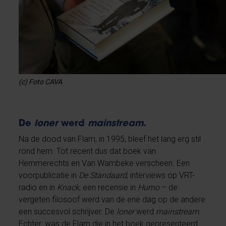
(c) Foto CAVA
De
loner
werd
mainstream
.
Na de dood van Flam, in 1995, bleef het lang erg stil
rond hem. Tot recent dus dat boek van
Hemmerechts en Van Wambeke verscheen. Een
voorpublicatie in
De Standaard
, interviews op VRT-
radio en in
Knack
, een recensie in
Humo
– de
vergeten filosoof werd van de ene dag op de andere
een succesvol schrijver. De
loner
werd
mainstream
.
Echter: was de Flam die in het boek gepresenteerd