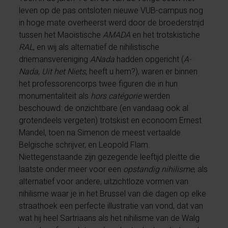
leven op de pas ontsloten nieuwe VUB-campus nog
in hoge mate overheerst werd door de broederstrijd
tussen het Maoïstische
AMADA
en het trotskistiche
RAL
, en wij als alternatief de nihilistische
driemansvereniging
ANada
hadden opgericht (
A-
Nada
,
Uit het Niets
, heeft u hem?), waren er binnen
het professorencorps twee figuren die in hun
monumentaliteit als
hors catégorie
werden
beschouwd: de onzichtbare (en vandaag ook al
grotendeels vergeten) trotskist en econoom Ernest
Mandel, toen na Simenon de meest vertaalde
Belgische schrijver, en Leopold Flam.
Niettegenstaande zijn gezegende leeftijd pleitte die
laatste onder meer voor een
opstandig nihilisme
, als
alternatief voor andere, uitzichtloze vormen van
nihilisme waar je in het Brussel van die dagen op elke
straathoek een perfecte illustratie van vond, dat van
wat hij heel Sartriaans als het nihilisme van de Walg