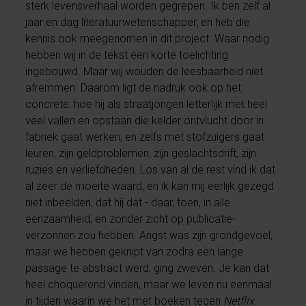
sterk levensverhaal worden gegrepen. Ik ben zelf al
jaar en dag literatuurwetenschapper, en heb die
kennis ook meegenomen in dit project. Waar nodig
hebben wij in de tekst een korte toelichting
ingebouwd. Maar wij wouden de leesbaarheid niet
afremmen. Daarom ligt de nadruk ook op het
concrete: hoe hij als straatjongen letterlijk met heel
veel vallen en opstaan die kelder ontvlucht door in
fabriek gaat werken, en zelfs met stofzuigers gaat
leuren, zijn geldproblemen, zijn geslachtsdrift, zijn
ruzies en verliefdheden. Los van al de rest vind ik dat
al zeer de moeite waard, en ik kan mij eerlijk gezegd
niet inbeelden, dat hij dat - daar, toen, in alle
eenzaamheid, en zonder zicht op publicatie-
verzonnen zou hebben. Angst was zijn grondgevoel,
maar we hebben geknipt van zodra een lange
passage te abstract werd, ging zweven. Je kan dat
heel choquerend vinden, maar we leven nu eenmaal
in tijden waarin we het met boeken tegen
Netflix