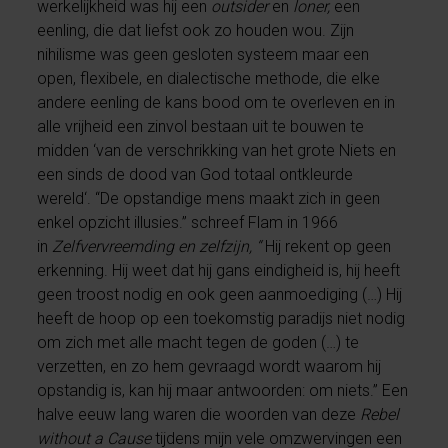
werkelijkheid was hij een
outsider
en
loner,
een
eenling, die dat liefst ook zo houden wou. Zijn
nihilisme was geen gesloten systeem maar een
open, flexibele, en dialectische methode, die elke
andere eenling de kans bood om te overleven en in
alle vrijheid een zinvol bestaan uit te bouwen te
midden ‘van de verschrikking van het grote Niets en
een sinds de dood van God totaal ontkleurde
wereld‘. “De opstandige mens maakt zich in geen
enkel opzicht illusies.” schreef Flam in 1966
in
Zelfvervreemding en zelfzijn, “
Hij rekent op geen
erkenning. Hij weet dat hij gans eindigheid is, hij heeft
geen troost nodig en ook geen aanmoediging (…) Hij
heeft de hoop op een toekomstig paradijs niet nodig
om zich met alle macht tegen de goden (…) te
verzetten, en zo hem gevraagd wordt waarom hij
opstandig is, kan hij maar antwoorden: om niets.” Een
halve eeuw lang waren die woorden van deze
Rebel
without a Cause
tijdens mijn vele omzwervingen een