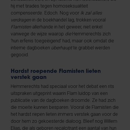
hij met tirades tegen homoseksualiteit
compenseerde. Edoch. Nog voor
Ik zal alles
verdragen
in de boekhandel lag, trokken vooral
Flamisten
allerhande in het geweer, niet enkel
vanwege de wijze waarop
die
Hemmerechts zich
‘hun erfenis toegeëigend’ had, maar ook omdat die
intieme dagboeken
überhaupt
te grabbel werden
gegooid.
Hardst roepende Flamisten lieten
verstek gaan
Hemmerechts had speciaal voor het debat een rits
uitspraken uitgeprint waarin Flam luidop van een
publicatie van de dagboeken droomde. Ze had zich
die moeite kunnen besparen. Vooral de Flamisten die
het hardst riepen lieten immers verstek gaan voor de
door hem zo gekoesterde dialoog. Bleef nog Willem
Elias, die als geboren recalcitrant een aantal van hun