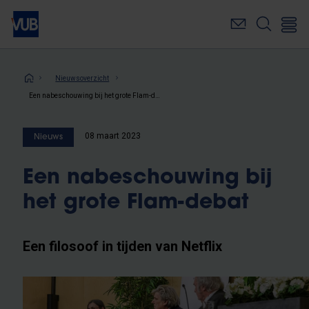
Overslaan
en
naar
de
inhoud
Kruimelpad
Nieuwsoverzicht
gaan
Een nabeschouwing bij het grote Flam-debat
08 maart 2023
Nieuws
Een nabeschouwing bij
het grote Flam-debat
Een filosoof in tijden van Netflix