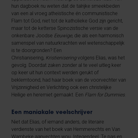
hun dagboek nu weten dat de talrijke smeekbeden
van een al vroeg atheïstische én communistische
Flam tot God, niet tot de katholieke God zijn gericht,
maar tot de ketterse Spinozistische versie van de
onkenbare Joodse
Eeuwige
, die als een harmonisch
samenspel van natuurkrachten wel wetenschappelijk
is te doorgronden? Een
Christianisering,
Kristienisering
volgens Elias, was het
gevolg. Doordat zaken zonder al te veel uitleg keer
op keer uit hun context werden gerukt of
beklemtoond, had haar boek van de voorvechter van
Vrijzinnigheid en Verlichting ook een christelijke
Heilige en heremiet gemaakt. Een
Flam for Dummies
.
Een maniakale veelschrijver
Niet dat Elias, of iemand anders, de literaire
verdienste van het boek van Hemmerechts en Van
Wambeke aanvechten wou. Integendeel. Te pas en