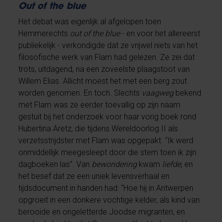
Out of the blue
Het debat was eigenlijk al afgelopen toen
Hemmerechts
out of the blue
- en voor het allereerst
publiekelijk - verkondigde dat ze vrijwel niets van het
filosofische werk van Flam had gelezen. Ze zei dat
trots, uitdagend, na een zoveelste plaagstoot van
Willem Elias. Allicht moest het met een berg zout
worden genomen. En toch. Slechts
vaagweg
bekend
met Flam was ze eerder toevallig op zijn naam
gestuit bij het onderzoek voor haar vorig boek rond
Hubertina Aretz, die tijdens Wereldoorlog II als
verzetsstrijdster met Flam was opgepakt. “Ik werd
onmiddellijk meegesleept door die stem toen ik zijn
dagboeken las”. Van
bewondering
kwam
liefde
, en
het besef dat ze een uniek levensverhaal en
tijdsdocument in handen had: “Hoe hij in Antwerpen
opgroeit in een donkere vochtige kelder, als kind van
berooide en ongeletterde Joodse migranten, en