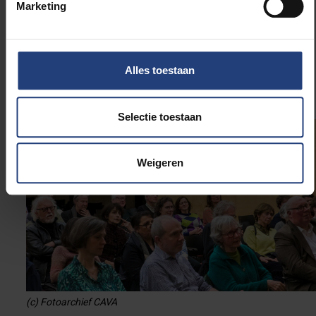
Marketing
best met een bezwerende
fuga
kan worden
vergeleken. Dat Hemmerechts en Van Wambeke dit
meer dan 400 pagina’s lang weten vol te houden, met
niets dan losse flodders, is op zich al een krachttoer.
Alles toestaan
Selectie toestaan
Weigeren
(c) Fotoarchief CAVA