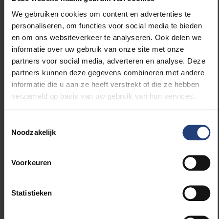
Een selectie uit twee miljoen woorden
We gebruiken cookies om content en advertenties te
personaliseren, om functies voor social media te bieden
Deels is een en ander uiteraard aan Flam zelf te
en om ons websiteverkeer te analyseren. Ook delen we
danken, en de typisch
Jiddische
want laconieke
informatie over uw gebruik van onze site met onze
manier waarop hij bijvoorbeeld een hoogdravende
partners voor social media, adverteren en analyse. Deze
paragraaf aan het eind met slechts enkele woorden
partners kunnen deze gegevens combineren met andere
weet te laten imploderen – een kwaliteit die net als
informatie die u aan ze heeft verstrekt of die ze hebben
de andere vanwege de veelschrijverij wat was
verzameld op basis van uw gebruik van hun services.
ondergesneeuwd. Maar het is evenzeer de
verdienste van Hemmerechts en Van Wambeke dat
zij uit twee miljoen woorden
dagboekmassa,
op zulk
Toestemmingsselectie
een wijze een selectie van 140.000 woorden
Noodzakelijk
maakten, dat die latente literaire kwaliteiten ten volle
tot hun recht komen. Bovendien wisten ze
Voorkeuren
fragmenten tot een muzikaal geheel te verweven, dat
vanwege de vele echo’s en hernemingen – een ander
typisch kenmerk van Flam, dat ten volle zijn
Statistieken
obsessieve karakter illustreert, en
ma non troppo
tot
genietbare proporties werd teruggebracht – nog het