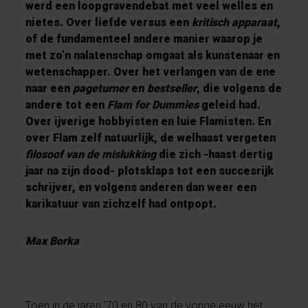
werd een loopgravendebat met veel welles en
nietes. Over liefde versus een
kritisch apparaat
,
of de fundamenteel andere manier waarop je
met zo’n nalatenschap omgaat als kunstenaar en
wetenschapper. Over het verlangen van de ene
naar een
pageturner
en
bestseller
, die volgens de
andere tot een
Flam for Dummies
geleid had.
Over ijverige hobbyisten en luie Flamisten. En
over Flam zelf natuurlijk, de welhaast vergeten
filosoof van de mislukking
die zich -haast dertig
jaar na zijn dood- plotsklaps tot een succesrijk
schrijver, en volgens anderen dan weer een
karikatuur van zichzelf
had ontpopt.
Max Borka
Toen in de jaren ’70 en 80 van de vorige eeuw het