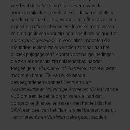
werd wel de
echte
Flam? In hoeverre was de
noodzakelijk strenge selectie die de samenstellers
hadden gemaakt, niet gewoon een reflectie van hun
eigen trauma’s en obsessies? In welke mate waren
ze blind gebleven voor zijn onmiskenbare neiging tot
automythologisering
? En voor alles: mochten die
allerindividueelste zieleroerselen zomaar aan het
publiek prijsgegeven? Vooral voormalige leerlingen
die zich al decennia zijn nalatenschap hadden
toegeëigend,
Flamianen
of
Flamisten,
schreeuwden
moord en brand. Tal van bijkomende
beweegredenen voor het
Centrum voor
Academische en Vrijzinnige Archieven (CAVA)
van de
VUB om een debat te organiseren, al had dat
oorspronkelijk enkel te maken met het feit dat het
CAVA een deel van het Flam-archief beheert waaruit
Hemmerechts en Van Wambeke geput hadden.