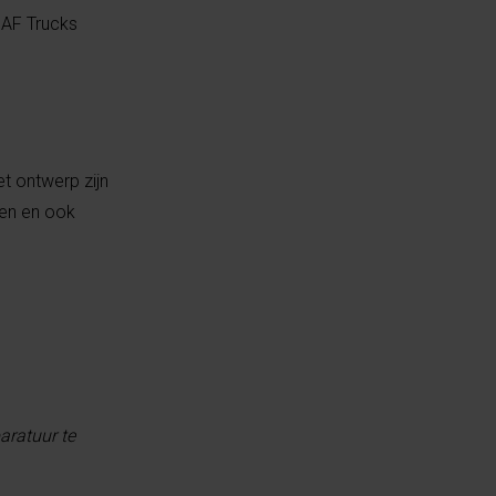
DAF Trucks
et ontwerp zijn
ren en ook
aratuur te