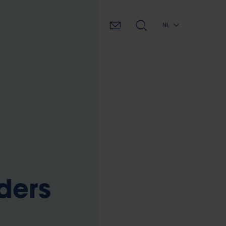
NL
nders