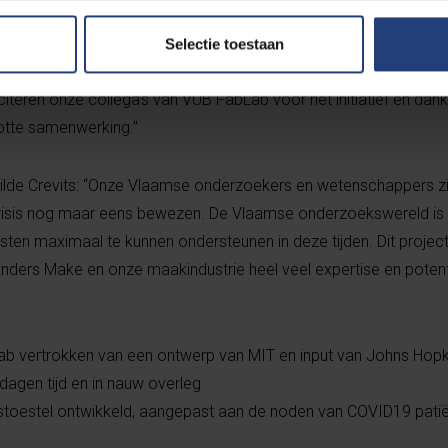
 vrijgemaakt om snel componenten en kritische onderdelen aan
ab te ondersteunen. We zijn trots op ons team van vijftien ingen
Selectie toestaan
jdrage geleverd heeft om het ontwerp van dit beademingstoestel
citeren onze collega’s van VUB FabLab voor het initiatief en dan
lotte samenwerking."
Hilde Crevits: “Onze Vlaamse onderzoekers en wetenschappers zi
risis nog maar eens bewezen. De Vlaamse onderzoekswereld is 
en maximaal te kunnen ondersteunen in deze tijden. Dit project
Flanders Make en onze maakindustrie heel veel expertise en poten
ab vertrokken van een ontwerp van MIT en input van Johns Hopk
dagen tijd en in nauw overleg
toestel ontwikkeld, aangepast aan de noden van COVID19 pati