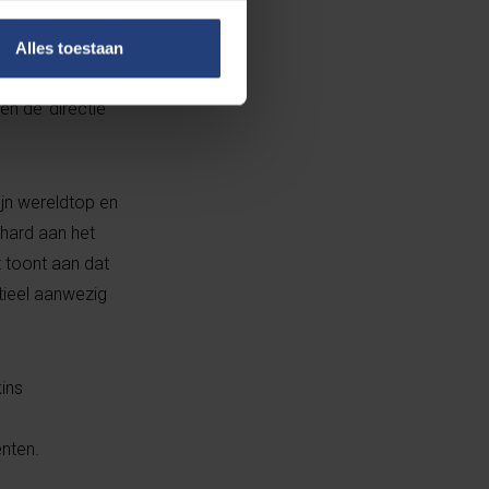
 te kopen om
ieurs en
Alles toestaan
 produceerbaar
ken de directie
jn wereldtop en
hard aan het
 toont aan dat
tieel aanwezig
ins
ënten.