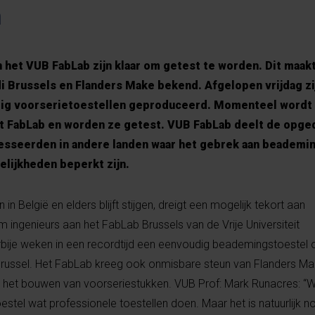
n
het VUB FabLab zijn klaar om getest te worden. Dit maak
 Brussels en Flanders Make bekend. Afgelopen vrijdag zij
ftig voorserietoestellen geproduceerd. Momenteel wordt 
het FabLab en worden ze getest. VUB FabLab deelt de opge
esseerden in andere landen waar het gebrek aan beademi
elijkheden beperkt zijn.
in België en elders blijft stijgen, dreigt een mogelijk tekort aan
ingenieurs aan het FabLab Brussels van de Vrije Universiteit
rbije weken in een recordtijd een eenvoudig beademingstoestel 
 Brussel. Het FabLab kreeg ook onmisbare steun van Flanders M
t het bouwen van voorseriestukken. VUB Prof: Mark Runacres: “
toestel wat professionele toestellen doen. Maar het is natuurlijk n