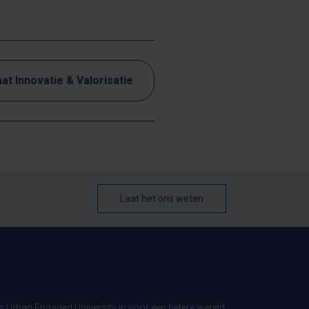
at Innovatie & Valorisatie
Laat het ons weten
ls Urban Engaged University in voor een betere wereld