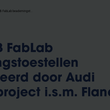
Eerste VUB FabLab beademingstoestellen geproduceerd door Audi Brussels, project i.s.m. Flanders Make
B FabLab
gstoestellen
eerd door Audi
project i.s.m. Fla