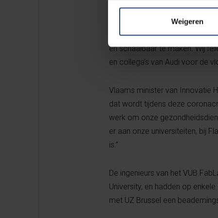
heeft een budget van 1 miljoen
projecten zoals dit van VUB FabL
Weigeren
technici dat een essentiele bi
en schaalbaar te maken. Wij feli
en collega’s van Audi voor de v
Vlaams minister van Innovatie 
dat wordt tijdens deze coronac
werk om onze gezondheidsdienst
er aan onze universiteiten, bij 
is.”
De ingenieurs van het VUB FabL
University, en hadden op enkele 
met UZ Brussel een beademings