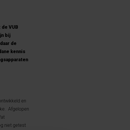
t de VUB
n bij
daar de
dane kennis
ngsapparaten
ontwikkeld en
ake. Afgelopen
Wat
og niet getest