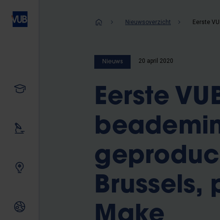
Overslaan
en
Kruimelpad
Nieuwsoverzicht
naar
de
inhoud
20 april 2020
Nieuws
gaan
Studeren
Eerste VU
beademin
Ons onderzoek
geproduc
Samen innoveren
Brussels, 
Internationale relaties
Make