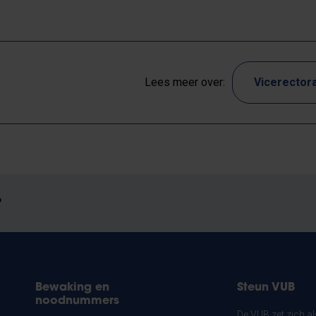
Lees meer over:
Vicerectora
?
Bewaking en
Steun VUB
noodnummers
De VUB zet zich a