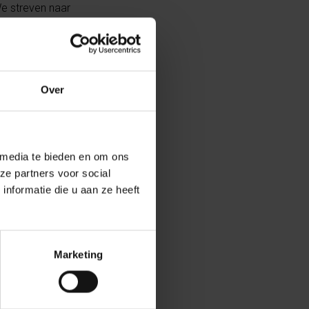
We streven naar
open vrijdag
Over
n de snelheid
rs van Audi
 media te bieden en om ons
ollega’s van de
ze partners voor social
 bedanken voor
nformatie die u aan ze heeft
Marketing
trijden. Toen er
en te maken,
werpen. De RvB