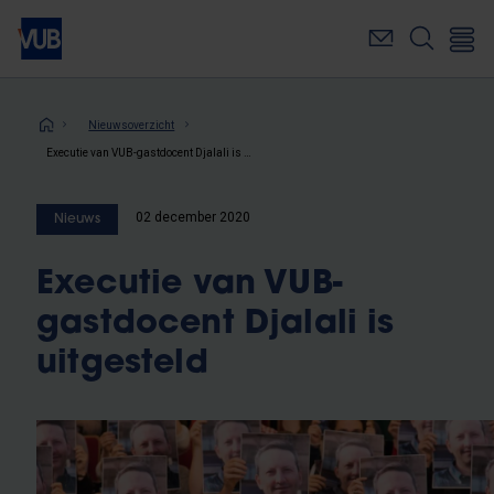
Overslaan
en
naar
de
inhoud
Kruimelpad
Nieuwsoverzicht
gaan
Executie van VUB-gastdocent Djalali is uitgesteld
02 december 2020
Nieuws
Executie van VUB-
gastdocent Djalali is
uitgesteld