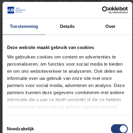
community to continue to support Amnesty
International’s #SaveAhmadreza campaign en
masse and to share it in their networks. VUB also
continues to hope that a solution can be found by
Toestemming
Details
Over
political and diplomatic means and that Dr Djalali can
be released.
Deze website maakt gebruik van cookies
Keep up the pressure: Send mass emails to the
We gebruiken cookies om content en advertenties te
Iranian Embassy. You can download sample emails
personaliseren, om functies voor social media te bieden
from
Amnesty’s website
.
en om ons websiteverkeer te analyseren. Ook delen we
informatie over uw gebruik van onze site met onze
See what else you can do here:
#DjalaliNeedsYou
partners voor social media, adverteren en analyse. Deze
partners kunnen deze gegevens combineren met andere
informatie die u aan ze heeft verstrekt of die ze hebben
verzameld op basis van uw gebruik van hun services.
Toestemmingsselectie
Noodzakelijk