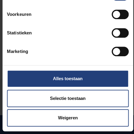
Lees meer over:
Voorkeuren
Internationaal
Maatschappij en engagement
Statistieken
Marketing
Alles toestaan
Stond er een fout op deze pagina?
Selectie toestaan
Laat het ons weten
Weigeren