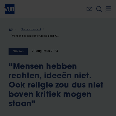
Overslaan
en
naar
de
inhoud
Kruimelpad
Nieuwsoverzicht
gaan
“Mensen hebben rechten, ideeën niet. Ook religie zou dus niet boven kritiek mogen staan”
23 augustus 2024
Nieuws
“Mensen hebben
rechten, ideeën niet.
Ook religie zou dus niet
boven kritiek mogen
staan”