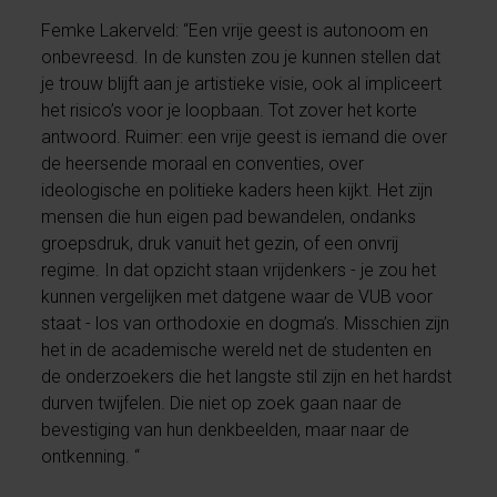
Femke Lakerveld: “Een vrije geest is autonoom en
onbevreesd. In de kunsten zou je kunnen stellen dat
je trouw blijft aan je artistieke visie, ook al impliceert
het risico’s voor je loopbaan. Tot zover het korte
antwoord. Ruimer: een vrije geest is iemand die over
de heersende moraal en conventies, over
ideologische en politieke kaders heen kijkt. Het zijn
mensen die hun eigen pad bewandelen, ondanks
groepsdruk, druk vanuit het gezin, of een onvrij
regime. In dat opzicht staan vrijdenkers - je zou het
kunnen vergelijken met datgene waar de VUB voor
staat - los van orthodoxie en dogma’s. Misschien zijn
het in de academische wereld net de studenten en
de onderzoekers die het langste stil zijn en het hardst
durven twijfelen. Die niet op zoek gaan naar de
bevestiging van hun denkbeelden, maar naar de
ontkenning. “