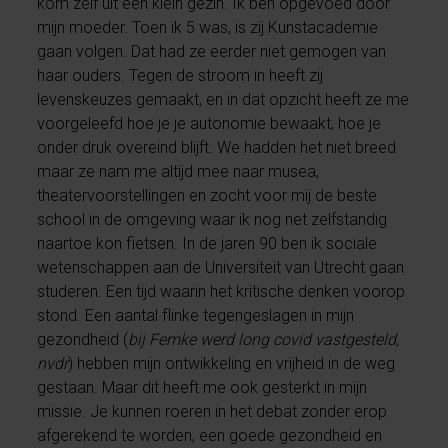
kom zelf uit een klein gezin. Ik ben opgevoed door
mijn moeder. Toen ik 5 was, is zij Kunstacademie
gaan volgen. Dat had ze eerder niet gemogen van
haar ouders. Tegen de stroom in heeft zij
levenskeuzes gemaakt, en in dat opzicht heeft ze me
voorgeleefd hoe je je autonomie bewaakt, hoe je
onder druk overeind blijft. We hadden het niet breed
maar ze nam me altijd mee naar musea,
theatervoorstellingen en zocht voor mij de beste
school in de omgeving waar ik nog net zelfstandig
naartoe kon fietsen. In de jaren 90 ben ik sociale
wetenschappen aan de Universiteit van Utrecht gaan
studeren. Een tijd waarin het kritische denken voorop
stond. Een aantal flinke tegengeslagen in mijn
gezondheid (
bij Femke werd long covid vastgesteld,
nvdr
) hebben mijn ontwikkeling en vrijheid in de weg
gestaan. Maar dit heeft me ook gesterkt in mijn
missie. Je kunnen roeren in het debat zonder erop
afgerekend te worden, een goede gezondheid en