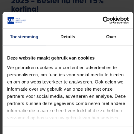
2025 – Bestel nu met 15%
korting!
Wil je dit stukje architecturale geschiedenis in handen
krijgen? Ontdek alle details en bestel jouw exemplaar
Toestemming
Details
Over
via onderstaande link.
Deze website maakt gebruik van cookies
Meer info en bestellen!
We gebruiken cookies om content en advertenties te
personaliseren, om functies voor social media te bieden
en om ons websiteverkeer te analyseren. Ook delen we
informatie over uw gebruik van onze site met onze
Lees meer over:
partners voor social media, adverteren en analyse. Deze
partners kunnen deze gegevens combineren met andere
Kunst en cultuur
informatie die u aan ze heeft verstrekt of die ze hebben
verzameld op basis van uw gebruik van hun services.
Toestemmingsselectie