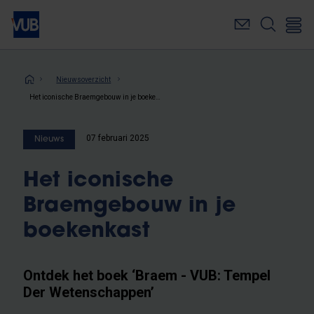
Overslaan
en
naar
de
inhoud
Kruimelpad
Nieuwsoverzicht
gaan
Het iconische Braemgebouw in je boekenkast
07 februari 2025
Nieuws
Het iconische
Braemgebouw in je
boekenkast
Ontdek het boek ‘Braem - VUB: Tempel
Der Wetenschappen’