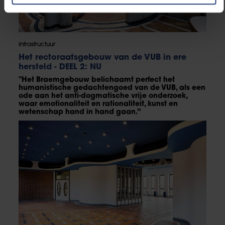
Infrastructuur
Het rectoraatsgebouw van de VUB in ere
hersteld - DEEL 2: NU
"Het Braemgebouw belichaamt perfect het
humanistische gedachtengoed van de VUB, als een
ode aan het anti-dogmatische vrije onderzoek,
waar emotionaliteit en rationaliteit, kunst en
wetenschap hand in hand gaan.”