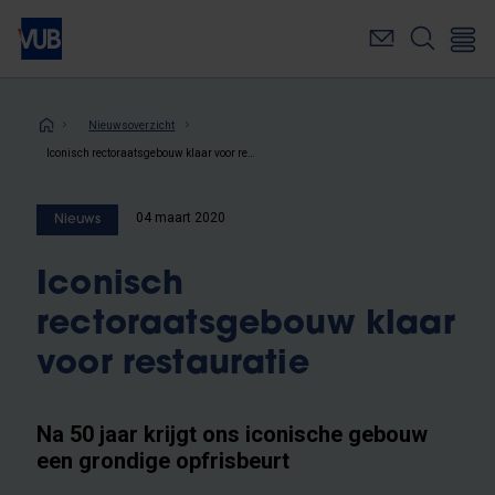
Overslaan
en
naar
de
inhoud
Kruimelpad
Nieuwsoverzicht
gaan
Iconisch rectoraatsgebouw klaar voor restauratie
04 maart 2020
Nieuws
Iconisch
rectoraatsgebouw klaar
voor restauratie
Na 50 jaar krijgt ons iconische gebouw
een grondige opfrisbeurt