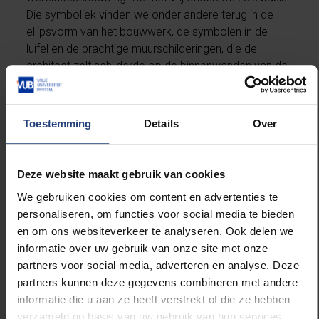
Die symboliek vinden we onder andere terug in de
ellipsvorm van het bouwwerk, de symbolen in de
luifel en de prachtige muurschilderingen, die de
architect zelf schilderde op de binnenwanden van de
verdiepingen. Deze laatsten, in totaal 500 lopende
meter lang, beelden – van onderen naar boven –
een verhaal uit: het ontstaan van de kosmos en de
Toestemming
Details
Over
aarde , de oorsprong van het leven, de ontwikkeling
van planten, dieren tot de ultieme bevrijding van de
mens in een open gemeenschap, nadat die laatste
Deze website maakt gebruik van cookies
voor zijn vrijheid heeft gestreden.
We gebruiken cookies om content en advertenties te
personaliseren, om functies voor social media te bieden
Na bijna 50 jaar dienst dringen restauratie- en
en om ons websiteverkeer te analyseren. Ook delen we
herinrichtingswerken zich immers op. De universiteit
informatie over uw gebruik van onze site met onze
werkt hiervoor samen met architectenbureau Origin
partners voor social media, adverteren en analyse. Deze
Architecture & Engineering, gespecialiseerd in
partners kunnen deze gegevens combineren met andere
renovatie van monumenten. Vanaf het najaar van
informatie die u aan ze heeft verstrekt of die ze hebben
2018 gaat de eerste fase van de
verzameld op basis van uw gebruik van hun services.