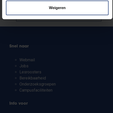
Stond er een fout op deze pagina?
Weigeren
Laat het ons weten
Snel naar
Webmail
Jobs
Lesroosters
Bereikbaarheid
Onderzoeksgroepen
Campusfaciliteiten
Info voor