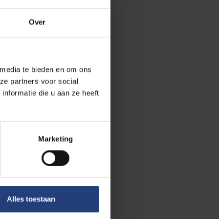
Over
 Vrije
a thriving
 media te bieden en om ons
rtant topics,
ze partners voor social
nformatie die u aan ze heeft
ite everyone to
our memories
Marketing
he University
selected topics
.
Alles toestaan
, be sure to