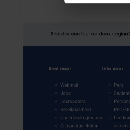
Stond er een fout op deze pagina
Snel naar
Info voor
Webmail
Pers
Jobs
Student
Lesroosters
Person
Bereikbaarheid
PhD-st
Onderzoeksgroepen
Leerkra
Campusfaciliteiten
en secu