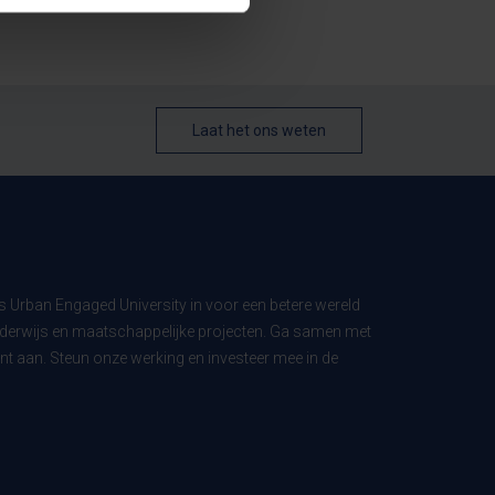
Laat het ons weten
ls Urban Engaged University in voor een betere wereld
derwijs en maatschappelijke projecten. Ga samen met
t aan. Steun onze werking en investeer mee in de