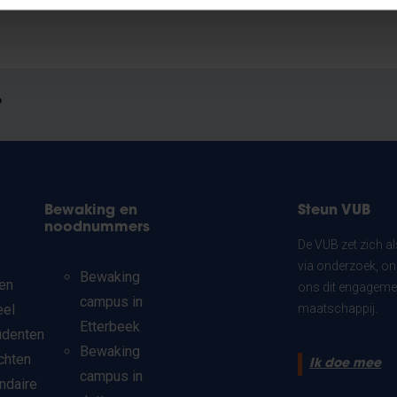
?
Bewaking en
Steun VUB
noodnummers
De VUB zet zich a
via onderzoek, on
Bewaking
en
ons dit engagemen
campus in
eel
maatschappij.
Etterbeek
udenten
Bewaking
chten
Ik doe mee
campus in
ndaire