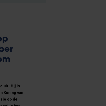
op
ber
 om
 uit. Hij is
en Koning van
isie op de
dooi in het