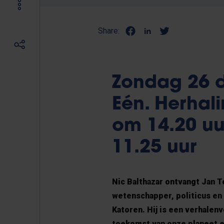
Share:
Zondag 26 
Eén. Herha
om 14.20 uu
11.25 uur
Nic Balthazar ontvangt Jan Ter
wetenschapper, politicus en
Katoren. Hij is een verhalen
toekomst van onze planeet e