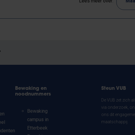
Lees meer over:
Maa
?
Bewaking en
Steun VUB
noodnummers
De VUB zet zich a
via onderzoek, on
Bewaking
en
ons dit engagemen
campus in
eel
maatschappij.
Etterbeek
udenten