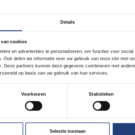
an plichten is een recht’
en daarmee bedoelt hij dat mensen niet
t is belangrijk volgens Terlouw, want als mensen plichten hebbe
n ze betrokken.
“Eigenlijk is de wet het mooiste symbool van vrijhe
Details
t dus ik weet wat het is om niet vrij te zijn. Als je vrij bent d
ik doe lekker wat ik wil. Vrijheid is niet lekker doen wat je wil, 
 van cookies
doen we wel en dit doen we niet”.
ent en advertenties te personaliseren, om functies voor social
. Ook delen we informatie over uw gebruik van onze site met on
e. Deze partners kunnen deze gegevens combineren met andere i
erzameld op basis van uw gebruik van hun services.
is niet lekker doen wat je wil, het is
ar afspreken – democratisch – dit
Voorkeuren
Statistieken
wel en dit doen we niet” – Jan Terlouw
Selectie toestaan