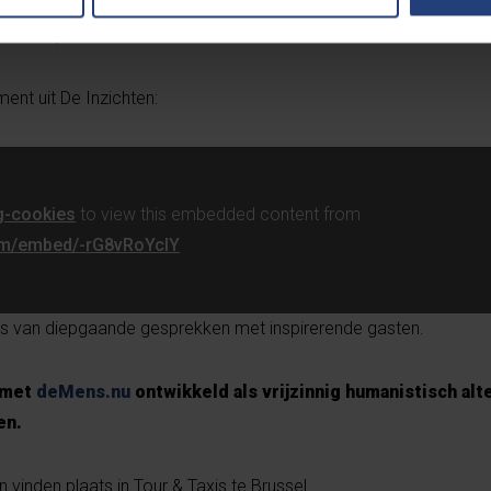
ensinzichten en hij besluit dat je altijd moet blijven dromen, wa
een stap vooruit'
, een humoristisch laatste inzicht.
ment uit De Inzichten:
g-cookies
to view this embedded content from
om/embed/-rG8vRoYcIY
eks van diepgaande gesprekken met inspirerende gasten.
 met
deMens.nu
ontwikkeld als vrijzinnig humanistisch alt
en.
vinden plaats in Tour & Taxis te Brussel.