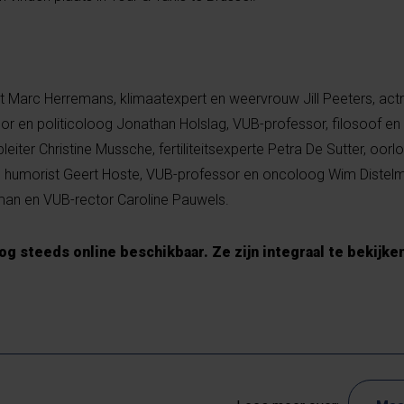
et Marc Herremans, klimaatexpert en weervrouw Jill Peeters, actri
or en politicoloog Jonathan Holslag, VUB-professor, filosoof en
iter Christine Mussche, fertiliteitsexperte Petra De Sutter, oor
, humorist Geert Hoste, VUB-professor en oncoloog Wim Distel
n en VUB-rector Caroline Pauwels.
nog steeds online beschikbaar. Ze zijn integraal te bekijk