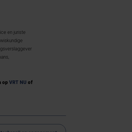
ce en juriste
 wiskundige
logsverslaggever
mans,
en op
VRT NU
of