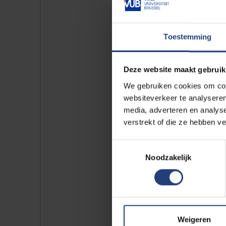
”Een ander inzicht: ‘
Het hebben v
hebben maar ook plichten. En da
erbij dan tellen ze mee. Dan zij
Toestemming
oorlog nog heel bewust meegemaak
misschien op het eerste gezicht: 
Deze website maakt gebruik
afspreken – democratisch – dit 
We gebruiken cookies om cont
websiteverkeer te analyseren
media, adverteren en analys
verstrekt of die ze hebben v
“Vrijheid 
Toestemmingsselectie
met meka
Noodzakelijk
doen we 
Weigeren