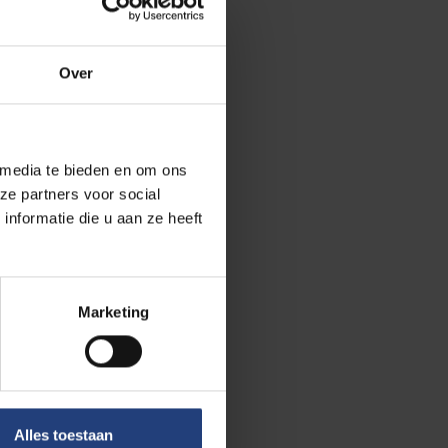
 alleen rechten
n dan horen ze
id. Ik heb de
Over
an denk je
het is met mekaar
 media te bieden en om ons
ze partners voor social
nformatie die u aan ze heeft
Marketing
Alles toestaan