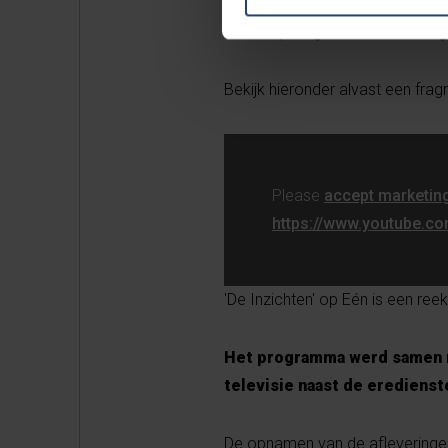
Zo deelt Jan Terlouw 7 mooie lev
benen op de grond staat komt g
Bekijk hieronder alvast een frag
Please
accept marketin
https://www.youtube.c
'De Inzichten' op Eén is een re
Het programma werd samen
televisie naast de eredienst
De opnamen van de afleveringen 