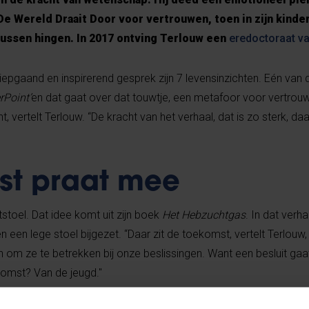
 Wereld Draait Door voor vertrouwen, toen in zijn kinder
bussen hingen. In 2017 ontving Terlouw een
eredoctoraat v
epgaand en inspirerend gesprek zijn 7 levensinzichten. Eén van di
rPoint’
en dat gaat over dat touwtje, een metafoor voor vertrou
vertelt Terlouw. “De kracht van het verhaal, dat is zo sterk, daa
st praat mee
stoel. Dat idee komt uit zijn boek
Het Hebzuchtgas
. In dat verha
een lege stoel bijgezet. “Daar zit de toekomst, vertelt Terlouw,
om ze te betrekken bij onze beslissingen. Want een besluit gaat 
komst? Van de jeugd."