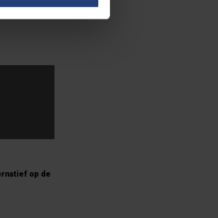
nt
'Wie met beide
ernatief op de