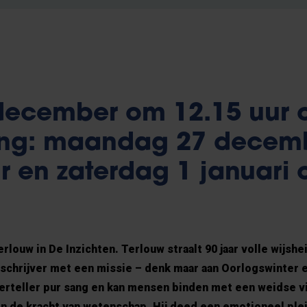
december om 12.15 uur 
ling: maandag 27 decem
r en zaterdag 1 januari
louw in De Inzichten. Terlouw straalt 90 jaar volle wijsheid
 schrijver met een missie – denk maar aan Oorlogswinter 
verteller pur sang en kan mensen binden met een weidse v
n de kracht van wetenschap. Hij deed een emotioneel plei