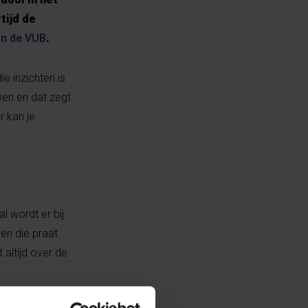
tijd de
an de VUB
.
e inzichten is
wen en dat zegt
r kan je
al wordt er bij
 en die praat
altijd over de