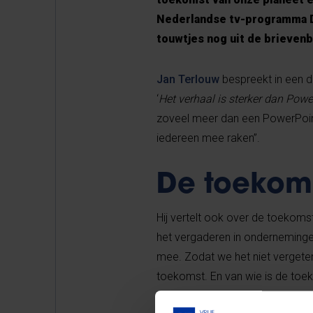
Nederlandse tv-programma De
touwtjes nog uit de brieven
Jan Terlouw
bespreekt in een di
‘
Het verhaal is sterker dan Powe
zoveel meer dan een PowerPoint, 
iedereen mee raken”.
De toekom
Hij vertelt ook over de toekomst
het vergaderen in ondernemingen 
mee. Zodat we het niet vergeten 
toekomst. En van wie is de toe