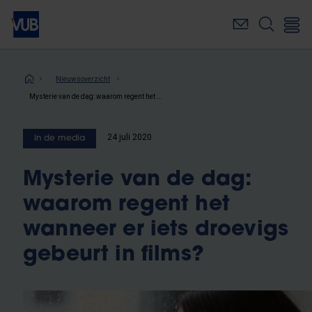
Overslaan
en
naar
de
inhoud
Kruimelpad
Nieuwsoverzicht
gaan
Mysterie van de dag: waarom regent het wanneer er iets droevigs gebeurt in films?
24 juli 2020
In de media
Mysterie van de dag:
waarom regent het
wanneer er iets droevigs
gebeurt in films?