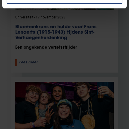
Universiteit
17 november 2023
Bloemenkrans en hulde voor Frans
Lenaerts (1915-1943) tijdens Sint-
Verhaegenherdenking
Een ongekende verzetsstrijder
Lees meer