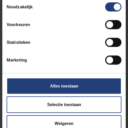
Toestemmingsselectie
Noodzakelijk
Voorkeuren
Alumni
17 november 2023
Statistieken
Jong getrouwen aan ST V
20 november ST V
Marketing
Lees meer
Alles toestaan
Selectie toestaan
Weigeren