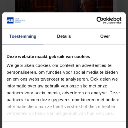
Toestemming
Details
Over
Universiteit
21 november 2023
De St V-toespraken in het stadhuis: Meer
Deze website maakt gebruik van cookies
welzijn en minder extremisme
We gebruiken cookies om content en advertenties te
“Democratische waakzaamheid, ook dat is St
personaliseren, om functies voor social media te bieden
V”
en om ons websiteverkeer te analyseren. Ook delen we
informatie over uw gebruik van onze site met onze
Lees meer
partners voor social media, adverteren en analyse. Deze
partners kunnen deze gegevens combineren met andere
informatie die u aan ze heeft verstrekt of die ze hebben
verzameld op basis van uw gebruik van hun services.