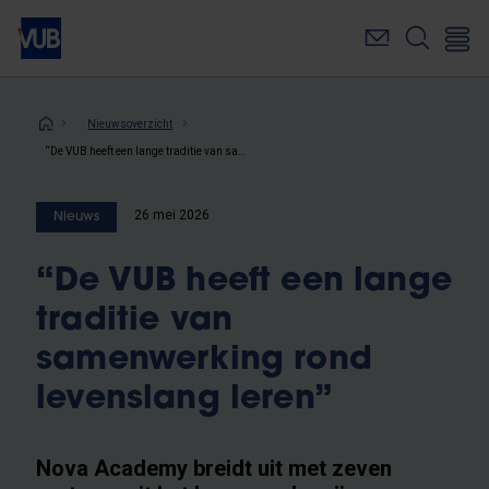
Overslaan
en
naar
de
inhoud
Kruimelpad
Nieuwsoverzicht
gaan
“De VUB heeft een lange traditie van samenwerking rond levenslang leren”
26 mei 2026
Nieuws
“De VUB heeft een lange
traditie van
samenwerking rond
levenslang leren”
Nova Academy breidt uit met zeven