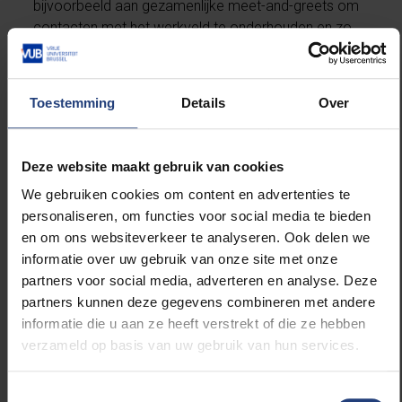
bijvoorbeeld aan gezamenlijke meet-and-greets om
contacten met het werkveld te onderhouden en zo
de opleidingsnoden beter te capteren.”
Is het de bedoeling om samen het aanbod
Toestemming
Details
Over
levenslang leren te laten groeien of het aanbod
net efficiënter in te richten?
“Beide. In Vlaanderen lopen we op het vlak van
Deze website maakt gebruik van cookies
levenslang leren achter op Europa. De work-
We gebruiken cookies om content en advertenties te
lifebalans is hier belangrijk, waardoor mensen naast
personaliseren, om functies voor social media te bieden
hun job minder snel nog een opleiding volgen. Met
en om ons websiteverkeer te analyseren. Ook delen we
een toegankelijk portaal willen we die drempel
informatie over uw gebruik van onze site met onze
verlagen en o.a. professionals vlotter naar het
partners voor social media, adverteren en analyse. Deze
aanbod leiden. Zo hopen we een duidelijke bijdrage
partners kunnen deze gegevens combineren met andere
te leveren tot het versterken van de levenslang leren
informatie die u aan ze heeft verstrekt of die ze hebben
mentaliteit in Vlaanderen en Brussel.
verzameld op basis van uw gebruik van hun services.
Daarom zetten we ook zo sterk in op micro-
credentials: korte opleidingen van enkele weken, één
Toestemmingsselectie