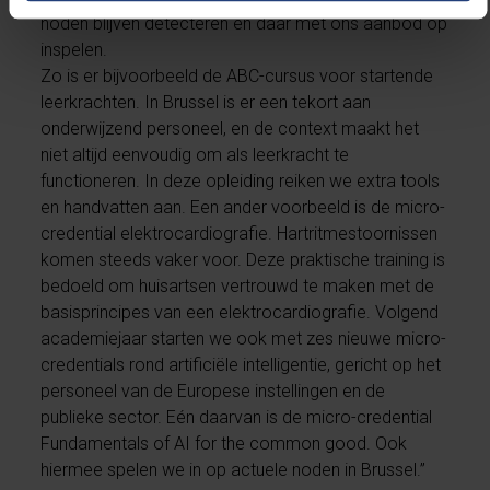
noden blijven detecteren en daar met ons aanbod op
inspelen.
Zo is er bijvoorbeeld de ABC-cursus voor startende
leerkrachten. In Brussel is er een tekort aan
onderwijzend personeel, en de context maakt het
niet altijd eenvoudig om als leerkracht te
functioneren. In deze opleiding reiken we extra tools
en handvatten aan. Een ander voorbeeld is de micro-
credential elektrocardiografie. Hartritmestoornissen
komen steeds vaker voor. Deze praktische training is
bedoeld om huisartsen vertrouwd te maken met de
basisprincipes van een elektrocardiografie. Volgend
academiejaar starten we ook met zes nieuwe micro-
credentials rond artificiële intelligentie, gericht op het
personeel van de Europese instellingen en de
publieke sector. Eén daarvan is de micro-credential
Fundamentals of AI for the common good. Ook
hiermee spelen we in op actuele noden in Brussel.”