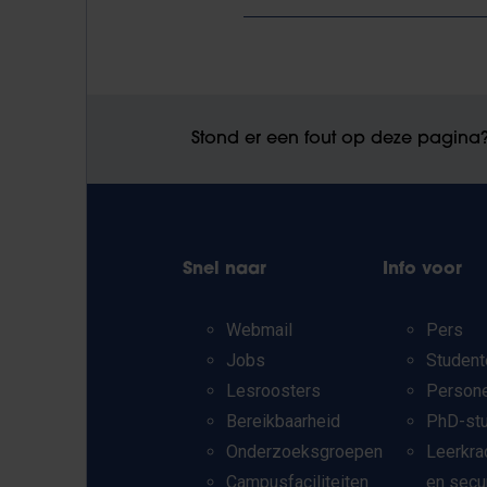
Stond er een fout op deze pagina
Snel naar
Info voor
Webmail
Pers
Jobs
Student
Lesroosters
Person
Bereikbaarheid
PhD-st
Onderzoeksgroepen
Leerkra
Campusfaciliteiten
en secu