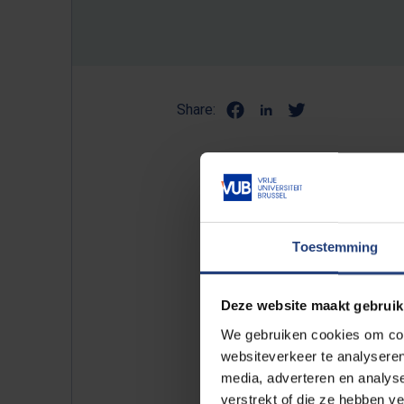
Share:
VUB-politi
‘Moeilijk 
Toestemming
koppelen a
Deze website maakt gebruik
‘Virussen hebben geen politieke 
We gebruiken cookies om cont
websiteverkeer te analyseren
tijdens de coronacrisis duidelijk
media, adverteren en analys
onderzoek dat de VUB en UAntwe
verstrekt of die ze hebben v