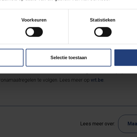
coronabeleid van de federale en Vlaamse regeringen toonde name
nover het regeringsbeleid waar hun partij aan meewerkt. Opvalle
federale regering steunen, hoewel daar geen linkse partij in zit.
Voorkeuren
Statistieken
erzoekers vast dat de Vlaming steeds minder tevreden is over 
welke concrete acties dat te maken zou kunnen hebben, kan VU
zeggen. “Het is moeilijk om regeringsevaluaties te koppelen aan
Selectie toestaan
 is dat de steun voor de regering piekt rond de persconferentie v
fneemt.” Tot slot schetst ‘De Stemming’ de tanende populariteit
ronamaatregelen te volgen. Lees meer op
vrt.be
.
Lees meer over:
Maa