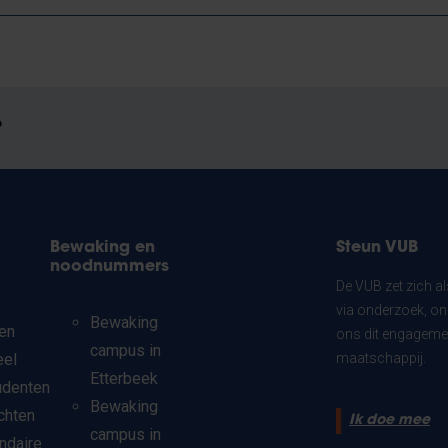
?
Bewaking en
Steun VUB
noodnummers
De VUB zet zich a
via onderzoek, on
Bewaking
en
ons dit engagemen
campus in
eel
maatschappij.
Etterbeek
udenten
Bewaking
chten
Ik doe mee
campus in
ndaire