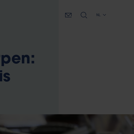
NL
rpen:
is