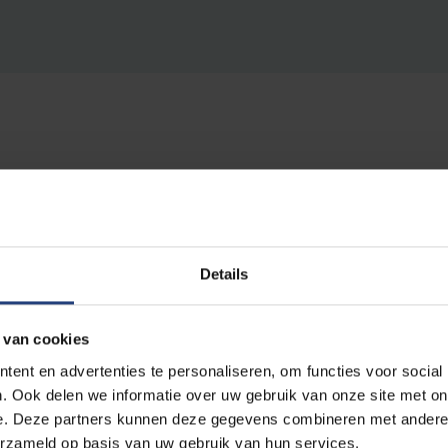
coloog Jonas Lefevere
om regeringsevaluaties
Details
an gebeurtenissen’
 van cookies
kleur’, zei viroloog Marc Van Ranst eind april. Vlamingen daarent
ent en advertenties te personaliseren, om functies voor social
. Ook delen we informatie over uw gebruik van onze site met on
 wel leiden door hun politieke voorkeur. Dat blijkt uit ‘De Stemming
e. Deze partners kunnen deze gegevens combineren met andere i
rpen in april uitvoerden in opdracht van VRT NWS en De Stand
erzameld op basis van uw gebruik van hun services.