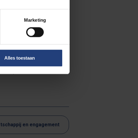
lijk aan dat
nd is wel dat
Marketing
de corona-
B-
politicoloog
 concrete
Alles toestaan
an 15 april
 van politici en
tschappij en engagement