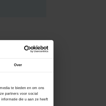
:
 te
Over
egen laten zich
 media te bieden en om ons
ze partners voor social
’, een uitgebreid
nformatie die u aan ze heeft
aard. De