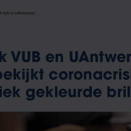
Onderzoek VUB en UAntwerpen: Vlaming bekijkt coronacrisis door politiek gekleurde bril
k VUB en UAntwe
ekijkt coronacris
iek gekleurde bril